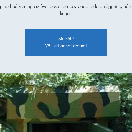
 med på visning av Sveriges enda bevarade radaranläggning från 
kriget!
Slutsålt!
Välj ett annat datum!