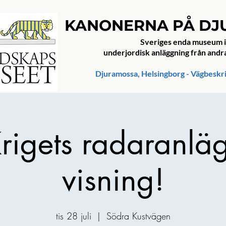
KANONERNA PÅ D
Sveriges enda museum i
underjordisk anläggning från andr
Djuramossa, Helsingborg - Vägbeskr
rigets radaranlä
visning!
tis 28 juli
  |  
Södra Kustvägen