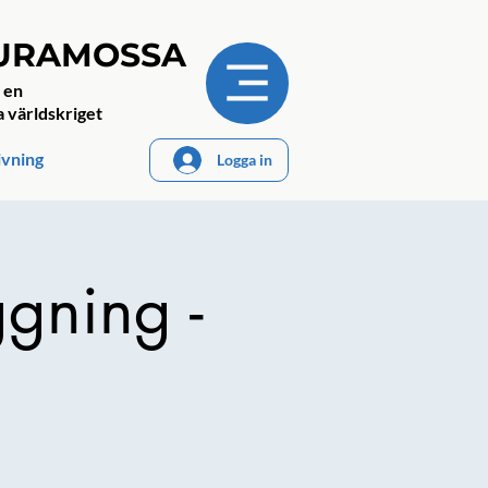
JURAMOSSA
 en
a världskriget
ivning
Logga in
ggning -