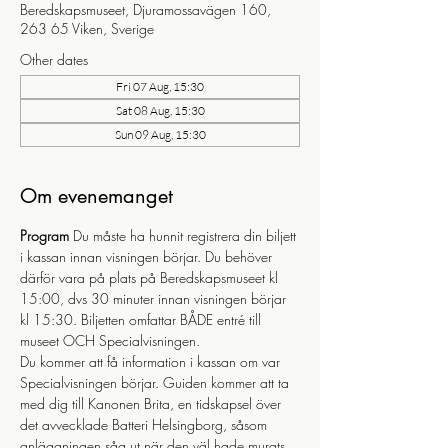
Beredskapsmuseet, Djuramossavägen 160,
263 65 Viken, Sverige
Other dates
Fri 07 Aug, 15:30
Sat 08 Aug, 15:30
Sun 09 Aug, 15:30
Om evenemanget
Program
 Du måste ha hunnit registrera din biljett 
i kassan innan visningen börjar. Du behöver 
därför vara på plats på Beredskapsmuseet kl 
15:00, dvs 30 minuter innan visningen börjar 
kl 15:30. Biljetten omfattar BÅDE entré till 
museet OCH Specialvisningen.
Du kommer att få information i kassan om var 
Specialvisningen börjar. Guiden kommer att ta 
med dig till Kanonen Brita, en tidskapsel över 
det avvecklade Batteri Helsingborg, såsom 
anläggningen såg ut när den väl hade murats 