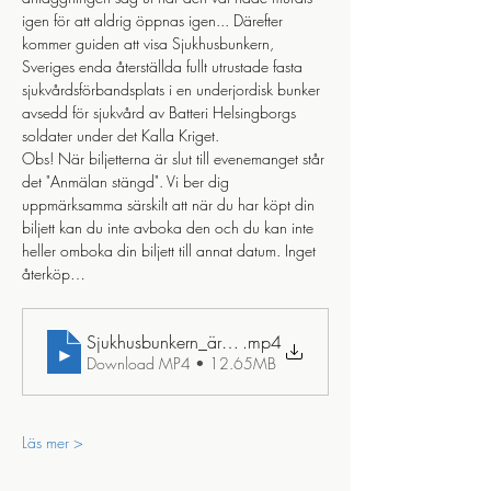
igen för att aldrig öppnas igen... Därefter 
kommer guiden att visa Sjukhusbunkern, 
Sveriges enda återställda fullt utrustade fasta 
sjukvårdsförbandsplats i en underjordisk bunker 
avsedd för sjukvård av Batteri Helsingborgs 
soldater under det Kalla Kriget. 
Obs! När biljetterna är slut till evenemanget står 
det "Anmälan stängd". Vi ber dig 
uppmärksamma särskilt att när du har köpt din 
biljett kan du inte avboka den och du kan inte 
heller omboka din biljett till annat datum. Inget 
återköp…
Sjukhusbunkern_ären_tidsresa_tillbaka_till_detl_kalla_kri
.mp4
Download MP4 • 12.65MB
Läs mer >