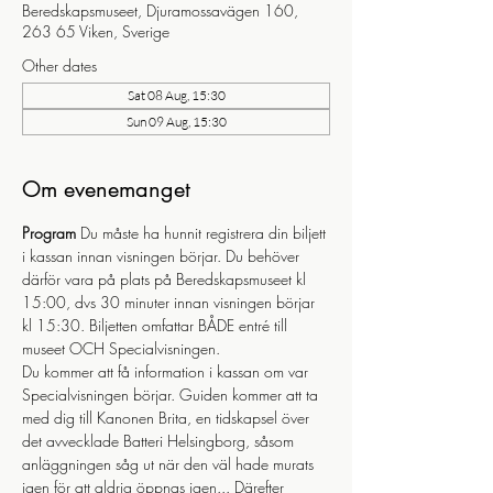
Beredskapsmuseet, Djuramossavägen 160,
263 65 Viken, Sverige
Other dates
Sat 08 Aug, 15:30
Sun 09 Aug, 15:30
Om evenemanget
Program
 Du måste ha hunnit registrera din biljett 
i kassan innan visningen börjar. Du behöver 
därför vara på plats på Beredskapsmuseet kl 
15:00, dvs 30 minuter innan visningen börjar 
kl 15:30. Biljetten omfattar BÅDE entré till 
museet OCH Specialvisningen.
Du kommer att få information i kassan om var 
Specialvisningen börjar. Guiden kommer att ta 
med dig till Kanonen Brita, en tidskapsel över 
det avvecklade Batteri Helsingborg, såsom 
anläggningen såg ut när den väl hade murats 
igen för att aldrig öppnas igen... Därefter 