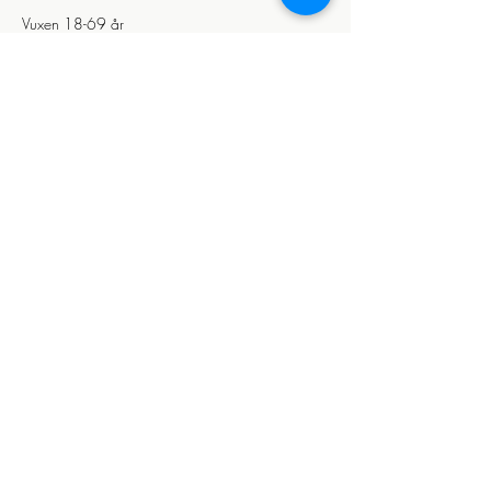
Vuxen 18-69 år
SEK 230.00
Senior (du ska ha fyllt 70 år)
SEK 210.00
Student (STUK/CSN-kort)
SEK 210.00
More prices (1)
Dela detta evenemang