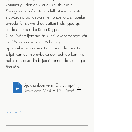
kommer guiden att visa Sjukhusbunkern, 
Sveriges enda återställda fullt utrustade fasta 
sjukvårdsförbandsplats i en underjordisk bunker 
avsedd för sjukvård av Batteri Helsingborgs 
soldater under det Kalla Kriget. 
Obs! När biljetterna är slut till evenemanget står 
det "Anmälan stängd". Vi ber dig 
uppmärksamma särskilt att när du har köpt din 
biljett kan du inte avboka den och du kan inte 
heller omboka din biljett till annat datum. Inget 
återköp…
Sjukhusbunkern_ären_tidsresa_tillbaka_till_detl_kalla_kri
.mp4
Download MP4 • 12.65MB
Läs mer >