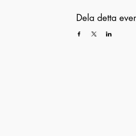
Dela detta ev
Ko
Beredskapsmusee
M
E-post:
kontor@