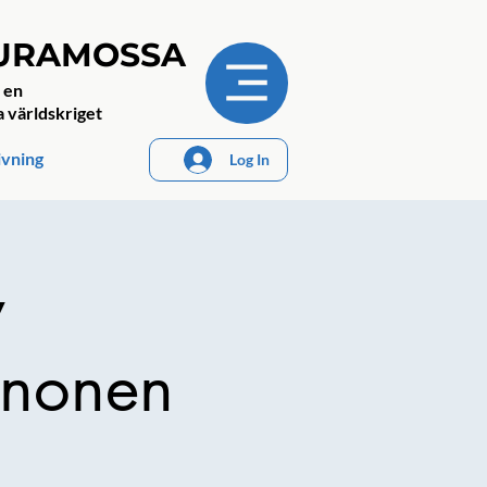
JURAMOSSA
 en
a världskriget
ivning
Log In
v
anonen