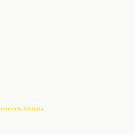
smuseet
ades av Johan och Marie
ivs Beredskapsmuseet såsom
else under Länsstyrelsens tillsyn.
ksamt till
h 123 283 10 55
museets historia.