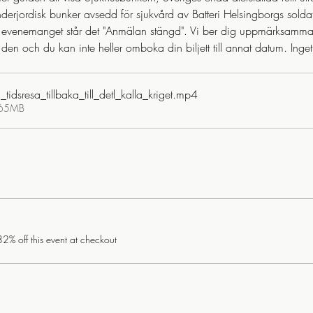
derjordisk bunker avsedd för sjukvård av Batteri Helsingborgs soldat
ill evenemanget står det "Anmälan stängd". Vi ber dig uppmärksamma s
 den och du kan inte heller omboka din biljett till annat datum. Ing
idsresa_tillbaka_till_detl_kalla_kriget
.mp4
.65MB
% off this event at checkout