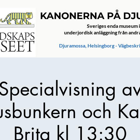
KANONERNA PÅ D
Sveriges enda museum i
underjordisk anläggning från andr
Djuramossa, Helsingborg - Vägbeskr
Specialvisning a
usbunkern och K
Brita kl 13:30