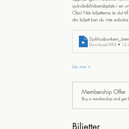
sjukvårdsförbandsplats i en un
Obs! När biljetterna är slut t
din biljett kan du inte avboka
Sjukhusbunkern_ären_t
Download MP4 • 12
Läs mer >
Membership Offer
Buy a membership and get 82
Biljetter