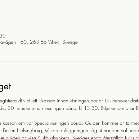
:30
savägen 160, 263 65 Viken, Sverige
get
egistrera din biljett i kassan innan visningen börjar. Du behöver där
s 30 minuter innan visningen börjar kl 13:30. Biljetten omfattar 
i kassan om var Specialvisningen börjar. Guiden kommer att ta med 
e Batteri Helsingborg, såsom anläggningen såg ut när den väl hade m
 guiden att visa Sjukhusbunkern, Sveriges enda återställda fullt utr