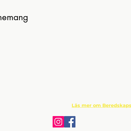
enemang
ntaktuppgifter
Om Beredskap
t,
Djuramossavägen 160
Beredskapsmuseet grund
263 65 Viken
Andrée år 1997. Idag dr
privat, allmännyttig stift
useichef: Johan Andrée
Donationer emottages tac
Telefon: 042 - 22 40 39
Bankgiro 5265-9638 • Swis
beredskapsmuseet.com
Läs mer om Beredskaps