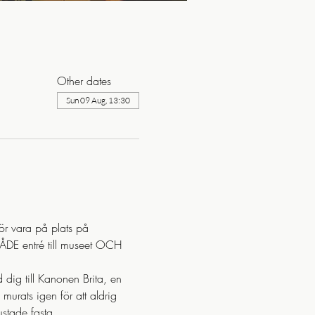
Other dates
Sun 09 Aug, 13:30
för vara på plats på 
BÅDE entré till museet OCH 
dig till Kanonen Brita, en 
urats igen för att aldrig 
ustade fasta 