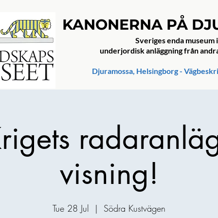
KANONERNA PÅ D
Sveriges enda museum i
underjordisk anläggning från andr
Djuramossa, Helsingborg - Vägbeskr
rigets radaranlä
visning!
Tue 28 Jul
  |  
Södra Kustvägen