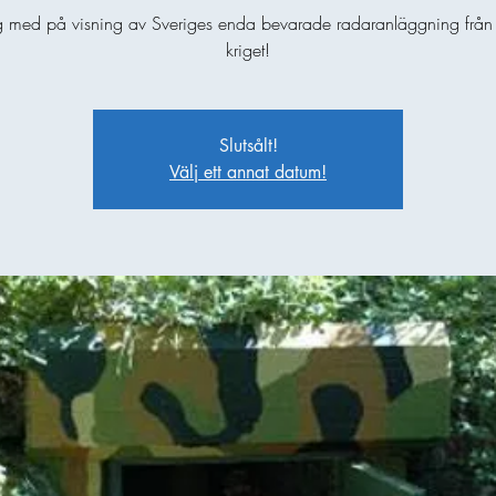
 med på visning av Sveriges enda bevarade radaranläggning från 
kriget!
Slutsålt!
Välj ett annat datum!