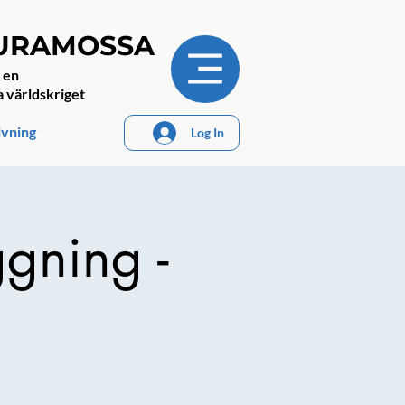
JURAMOSSA
 en
a världskriget
ivning
Log In
ggning -