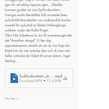
igen för att aldrig öppnas igen... Därefter 
kommer guiden att visa Sjukhusbunkern, 
Sveriges enda återställda fullt utrustade fasta 
sjukvårdsförbandsplats i en underjordisk bunker 
avsedd för sjukvård av Batteri Helsingborgs 
soldater under det Kalla Kriget. 
Obs! När biljetterna är slut till evenemanget står 
det "Anmälan stängd". Vi ber dig 
uppmärksamma särskilt att när du har köpt din 
biljett kan du inte avboka den och du kan inte 
heller omboka din biljett till annat datum. Inget 
återköp…
Sjukhusbunkern_ären_tidsresa_tillbaka_till_detl_kalla_kri
.mp4
Download MP4 • 12.65MB
Läs mer >