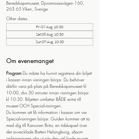
Beredskapsmuseet, Djuramossavägen 160,
263 65 Viken, Sverige
Other dates
Fri 07 Aug, 10:30
Sat 08 Aug, 10:30
Sun 09 Aug, 10:30
Om evenemanget
Program
 Du måste ha hunnit registrera din biljett 
i kassan innan visningen börjar. Du behöver 
därför vara på plats på Beredskapsmuseet kl 
10:00, dvs 30 minuter innan visningen börjar 
kl 10:30. Biljetten omfattar BÅDE entré till 
museet OCH Specialvisningen.
Du kommer att få information i kassan om var 
Specialvisningen börjar. Guiden kommer att ta 
med dig till Kanonen Brita, en tidskapsel över 
det avvecklade Batteri Helsingborg, såsom 
anläggningen såg ut när den väl hade murats 