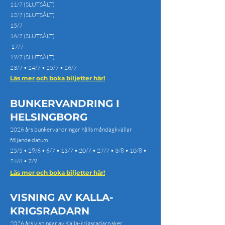
11/7 (SLUTSÅLT)
12/7 (SLUTSÅLT)
15/7
16/7 (SLUTSÅLT)
17/7
19/7 (SLUTSÅLT)
23/7 •
24/7 •
25/7 •
26/7
Läs mer och boka biljetter här!
BUNKERVANDRING I
HELSINGBORG
2026 års bunkervandringar hålls måndagkvällar
följande datum:
25/5 • 29/6 • 6/7 • 13/7 • 20/7 • 27/7 • 3/8 • 10/8 •
24/8 • 7/9
Läs mer och boka biljetter här!
VISNING AV KALLA-
KRIGSRADARN
2026 års visningar av Kalla-krigsradarn sker