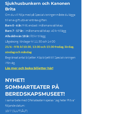
Sjukhusbunkern och Kanonen
Brita
Om du vill följa med på Specialvisningen måste du lägga
till en avgift utöver entréavgiften.
Barn 0 - 6 år:
fritt, endast i målsmans sällskap
Barn 7 - 17 år:
i målsmans sällskap: 40 kr tillägg
Alla äldre än 18 år:
80 kr tillägg
Lågsäsong: lördagar kl 11:30 och 14:00
21/6 –9/8: kl 10:30, 13:30 och 15:30 fredag, lördag,
söndag och måndag
Begränsat antal biljetter. Köp biljett till Specialvisningen
i förväg.
Läs mer och boka biljetter här!
NYHET!
SOMMARTEATER PÅ
BEREDSKAPSMUSEET!
I samarbete med Ofeliateatern spelas "Jag heter Ritva"
följande datum:
10/7 (SLUTSÅLT)