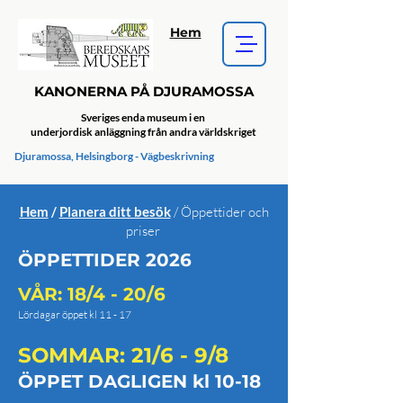
Hem
KANONERNA PÅ DJURAMOSSA
Sveriges enda museum i en
underjordisk anläggning från andra världskriget
Djuramossa, Helsingborg - Vägbeskrivning
Hem
/
Planera ditt besök
/ Öppettider och
priser
ÖPPETTIDER 2026
VÅR: 18/4 - 20/6
Lördagar öppet kl 11 - 17
SOMMAR: 21/6 - 9/8
ÖPPET DAGLIGEN kl 10-18