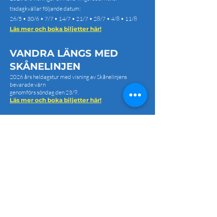
tisdagkvällar följande datum:
26/5 • 30/6 • 7/7 • 14/7 • 21/7 • 28/7 • 4/8 • 11/8
Läs mer och boka biljetter här!
VANDRA LÄNGS MED
SKÅNELINJEN
2026 års heldagstur med visning av Skånelinjens
bevarade värn
genomförs söndag den 23/9.
Läs mer och boka biljetter här!​​
PRISER FÖR GRUPPER
Vill du besöka Beredskapsmuseet tillsammans med din
grupp?
Information för grupper hittar du här!
BLI MUSEIVÄN - STÖTTA
BEREDSKAPSMUSEET
Vi tar tacksamt emot donationer till
Bankgiro
5265-9638
Swish
123 283 10 55