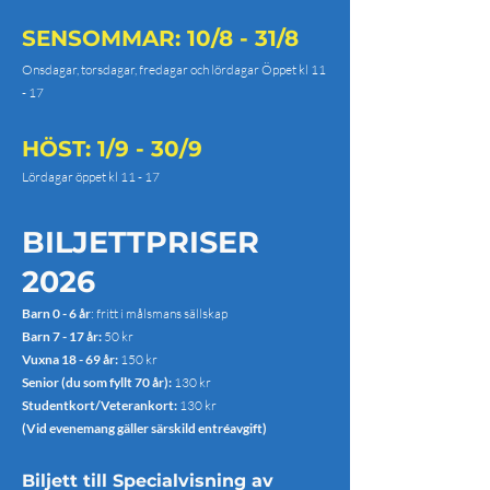
SENSOMMAR: 10/8 - 31/8
Onsdagar, torsdagar, fredagar och lördagar Öppet kl 11
- 17
HÖST: 1/9 - 30/9
Lördagar öppet kl 11 - 17
BILJETTPRISER
2026
Barn 0 - 6 år
: fritt i målsmans sällskap
Barn 7 - 17 år:
50 kr
Vuxna 18 - 69 år:
150 kr
Senior (du som fyllt 70 år):
130 kr
Studentkort/Veterankort:
130 kr
(Vid evenemang gäller särskild entréavgift)
Biljett till Specialvisning av