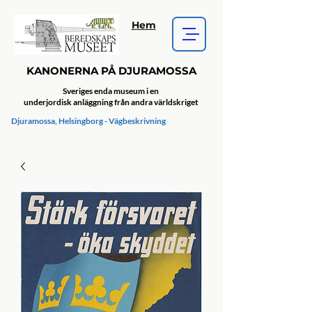
Hem
KANONERNA PÅ DJURAMOSSA
Sveriges enda museum i en
underjordisk anläggning från andra världskriget
Djuramossa, Helsingborg - Vägbeskrivning