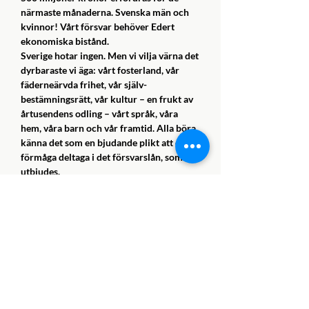
närmaste månader­na. Svenska män och
kvinnor! Vårt försvar behöver Edert
ekonomiska bistånd.
Sverige hotar ingen. Men vi vilja värna det
dyrbaraste vi äga: vårt fosterland, vår
fäderneärvda frihet, vår själv­
bestämningsrätt, vår kultur – en frukt av
årtusendens odling – vårt språk, våra
hem, våra barn och vår fram­tid. Alla böra
känna det som en bjudande plikt att efter
förmåga deltaga i det försvarslån, som nu
utbjudes.
Ut över landet går denna vädjan. Må den
verka som en väckelse och en maning till
samfälld handling."
Befolkningen köpte obligationer för
närmare 2,5 miljarder kronor, ett
välbehövligt tillskott för upprustning av
det då eftersatta svenska försvaret.