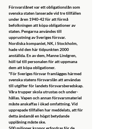
Försvarslånet var ett obligationslån som
svenska staten lanserade vid tre tillfällen
under åren 1940-42 för att förmå
befolkningen att köpa obligationer av
staten. Pengarna användes till
upprustning av Sveriges försvar.
Nordiska kompaniet, NK, i Stockholm,
hade vid den här tidpunkten 2000
anställda. En av dem, Manne Lindgren,
höll tal till personalen för att uppmana
dem att köpa obligationer.
"För Sveriges försvar framlägges härmed
svenska sta­tens försvarslån att användas
till utgifter för landets för­svarsberedskap.
Våra trupper skola utrustas och under­
hållas. Vapen och annan försvarsmateriel
måste anskaffas i ökad omfattning. Vid
upprepade tillfallen har meddelats, att för
detta ändamål en högst betydande
upplåning måste ske.
500 miljoner kronor erfordras för de