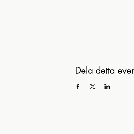
Dela detta ev
Ko
Beredskapsmusee