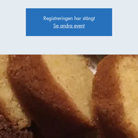
Registreringen har stängt
Se andra event