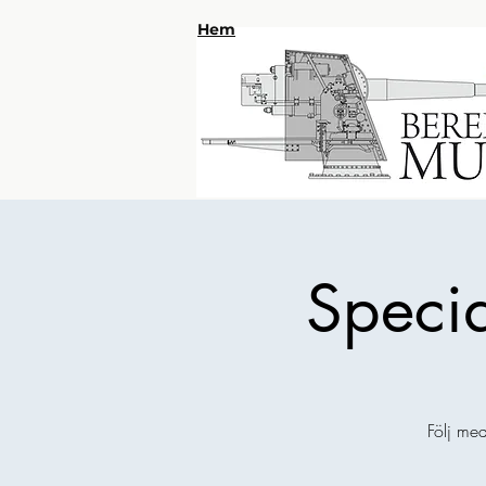
Hem
Specia
Följ me