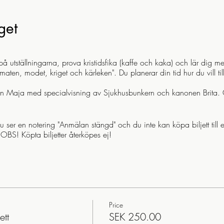
get
å utställningarna, prova kristidsfika (kaffe och kaka) och lär dig m
m maten, modet, kriget och kärleken". Du planerar din tid hur du vill 
nen Maja med specialvisning av Sjukhusbunkern och kanonen Brita. 
du ser en notering "Anmälan stängd" och du inte kan köpa biljett til
t. OBS! Köpta biljetter återköpes ej!
Price
ett
SEK 250.00