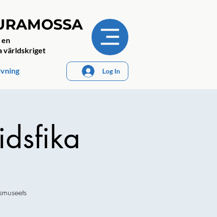
JURAMOSSA
 en
a världskriget
ivning
Log In
idsfika
smuseets