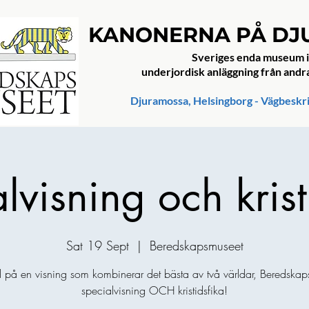
KANONERNA PÅ D
Sveriges enda museum i
underjordisk anläggning från andr
Djuramossa, Helsingborg - Vägbeskr
lvisning och krist
Sat 19 Sept
  |  
Beredskapsmuseet
d på en visning som kombinerar det bästa av två världar, Beredskap
specialvisning OCH kristidsfika!