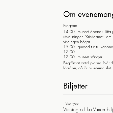
Om eveneman
Program
14.00 - museet öppnar. Titta p
utställningen "Kristidsmat - o
visningen börjar.
15.00 - guidad tur till kano
17.00.
17.00 - museet stänger.
Begränsat antal platser. När 
försöker, då är biljetterna slu
Biljetter
Ticket type
Visning o fika Vuxen bilj