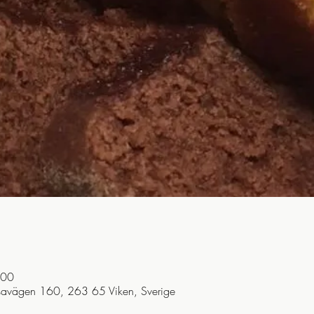
:00
savägen 160, 263 65 Viken, Sverige