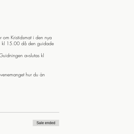
er om Kristidsmat i den nya
till kl 15.00 då den guidade
Guidningen avslutas kl
l evenemanget hur du än
Sale ended