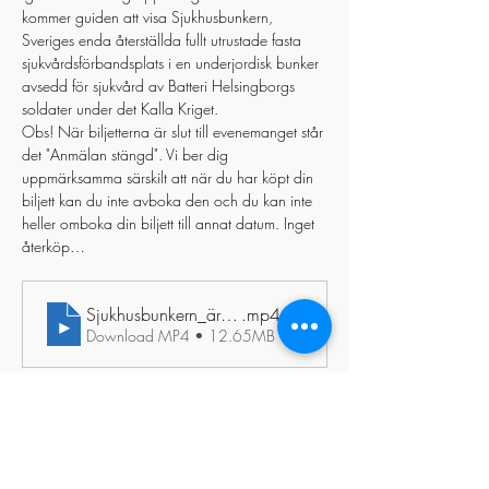
kommer guiden att visa Sjukhusbunkern, 
Sveriges enda återställda fullt utrustade fasta 
sjukvårdsförbandsplats i en underjordisk bunker 
avsedd för sjukvård av Batteri Helsingborgs 
soldater under det Kalla Kriget. 
Obs! När biljetterna är slut till evenemanget står 
det "Anmälan stängd". Vi ber dig 
uppmärksamma särskilt att när du har köpt din 
biljett kan du inte avboka den och du kan inte 
heller omboka din biljett till annat datum. Inget 
återköp…
Sjukhusbunkern_ären_tidsresa_tillbaka_till_detl_kalla_kri
.mp4
Download MP4 • 12.65MB
Läs mer >