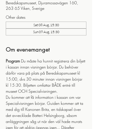
Beredskapsmuseet, Djuramossavägen 160,
263 65 Viken, Sverige
Other dates
Sat 08 Aug, 15:30
Sun 09 Aug, 15:30
Om evenemanget
Program
 Du måste ha hunnit registrera din biljett 
i kassan innan visningen börjar. Du behöver 
därför vara på plats på Beredskapsmuseet kl 
15:00, dvs 30 minuter innan visningen börjar 
kl 15:30. Biljetten omfattar BÅDE entré till 
museet OCH Specialvisningen.
Du kommer att få information i kassan om var 
Specialvisningen börjar. Guiden kommer att ta 
med dig till Kanonen Brita, en tidskapsel över 
det avvecklade Batteri Helsingborg, såsom 
anläggningen såg ut när den väl hade murats 
igen för att aldrig öppnas igen... Därefter 