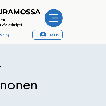
JURAMOSSA
 en
a världskriget
ivning
Log In
v
anonen