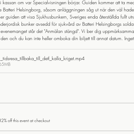
i kassan om var Specialvisningen börjar. Guiden kommer att ta med 
e Batteri Helsingborg, såsom anläggningen såg ut när den väl hade m
 guiden att visa Sjukhusbunkern, Sveriges enda återställda fullt utr
derjordisk bunker avsedd för sjukvård av Batteri Helsingborgs soldat
ill evenemanget står det "Anmälan stängd". Vi ber dig uppmärksamma s
 den och du kan inte heller omboka din biljett till annat datum. Ing
idsresa_tillbaka_till_detl_kalla_kriget
.mp4
.65MB
% off this event at checkout