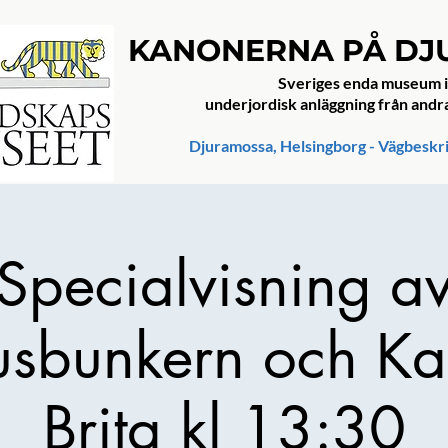
KANONERNA PÅ D
Sveriges enda museum i
underjordisk anläggning från andr
Djuramossa, Helsingborg - Vägbeskr
Specialvisning a
usbunkern och K
Brita kl 13:30