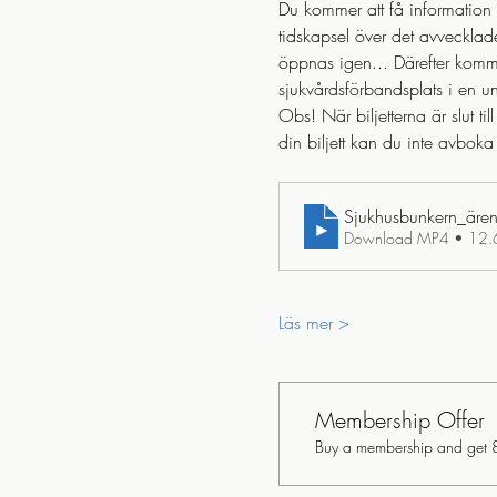
Du kommer att få information 
tidskapsel över det avvecklad
öppnas igen... Därefter kommer
sjukvårdsförbandsplats i en un
Obs! När biljetterna är slut t
din biljett kan du inte avboka
Sjukhusbunkern_ären_t
Download MP4 • 12
Läs mer >
Membership Offer
Buy a membership and get 82