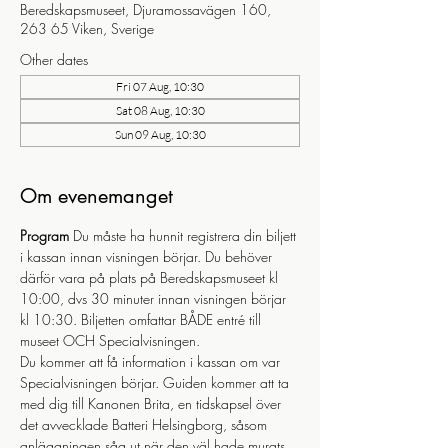
Beredskapsmuseet, Djuramossavägen 160,
263 65 Viken, Sverige
Other dates
Fri 07 Aug, 10:30
Sat 08 Aug, 10:30
Sun 09 Aug, 10:30
Om evenemanget
Program
 Du måste ha hunnit registrera din biljett 
i kassan innan visningen börjar. Du behöver 
därför vara på plats på Beredskapsmuseet kl 
10:00, dvs 30 minuter innan visningen börjar 
kl 10:30. Biljetten omfattar BÅDE entré till 
museet OCH Specialvisningen.
Du kommer att få information i kassan om var 
Specialvisningen börjar. Guiden kommer att ta 
med dig till Kanonen Brita, en tidskapsel över 
det avvecklade Batteri Helsingborg, såsom 
anläggningen såg ut när den väl hade murats 