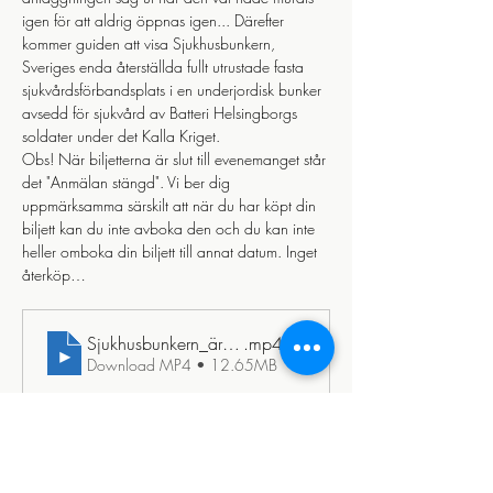
igen för att aldrig öppnas igen... Därefter 
kommer guiden att visa Sjukhusbunkern, 
Sveriges enda återställda fullt utrustade fasta 
sjukvårdsförbandsplats i en underjordisk bunker 
avsedd för sjukvård av Batteri Helsingborgs 
soldater under det Kalla Kriget. 
Obs! När biljetterna är slut till evenemanget står 
det "Anmälan stängd". Vi ber dig 
uppmärksamma särskilt att när du har köpt din 
biljett kan du inte avboka den och du kan inte 
heller omboka din biljett till annat datum. Inget 
återköp…
Sjukhusbunkern_ären_tidsresa_tillbaka_till_detl_kalla_kri
.mp4
Download MP4 • 12.65MB
Läs mer >