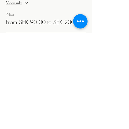
More info
Price
From SEK 90.00 to SEK 230.00
Vuxen (18 - 69 år)
SEK 230.00
Senior (du ska ha fyllt 70 år)
SEK 210.00
Student (STUK/CSN-kort)
SEK 210.00
More prices (1)