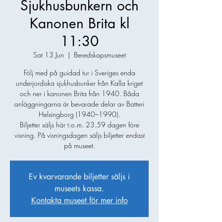
Sjukhusbunkern och
Kanonen Brita kl
11:30
Sat 13 Jun
  |  
Beredskapsmuseet
Följ med på guidad tur i Sveriges enda
underjordiska sjukhusbunker från Kalla kriget
och ner i kanonen Brita från 1940. Båda
anläggningarna är bevarade delar av Batteri
Helsingborg (1940–1990).
Biljetter säljs här t.o.m. 23.59 dagen före
visning. På visningsdagen säljs biljetter endast
på museet.
Ev kvarvarande biljetter säljs i
museets kassa.
Kontakta museet för mer info