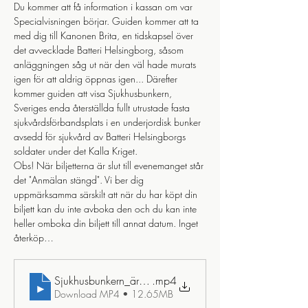
Du kommer att få information i kassan om var 
Specialvisningen börjar. Guiden kommer att ta 
med dig till Kanonen Brita, en tidskapsel över 
det avvecklade Batteri Helsingborg, såsom 
anläggningen såg ut när den väl hade murats 
igen för att aldrig öppnas igen... Därefter 
kommer guiden att visa Sjukhusbunkern, 
Sveriges enda återställda fullt utrustade fasta 
sjukvårdsförbandsplats i en underjordisk bunker 
avsedd för sjukvård av Batteri Helsingborgs 
soldater under det Kalla Kriget. 
Obs! När biljetterna är slut till evenemanget står 
det "Anmälan stängd". Vi ber dig 
uppmärksamma särskilt att när du har köpt din 
biljett kan du inte avboka den och du kan inte 
heller omboka din biljett till annat datum. Inget 
återköp…
Sjukhusbunkern_ären_tidsresa_tillbaka_till_detl_kalla_kri
.mp4
Download MP4 • 12.65MB