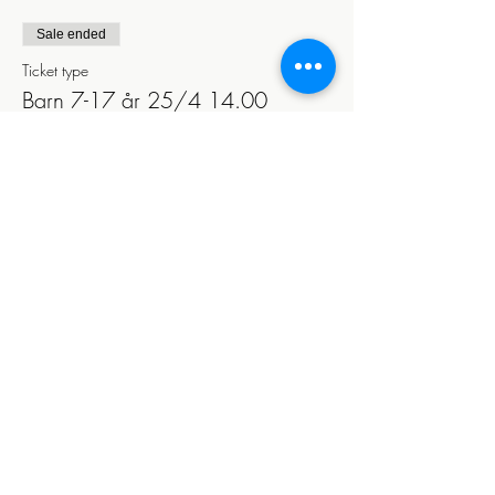
Sale ended
Ticket type
Barn 7-17 år 25/4 14.00
More info
Price
SEK 60.00
Dela detta evenemang