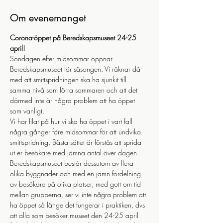
Om evenemanget
Corona-öppet på Beredskapsmuseet 24-25 
april!
Söndagen efter midsommar öppnar 
Beredskapsmuseet för säsongen. Vi räknar då 
med att smittspridningen ska ha sjunkit till 
samma nivå som förra sommaren och att det 
därmed inte är några problem att ha öppet 
som vanligt. 
Vi har filat på hur vi ska ha öppet i vart fall 
några gånger före midsommar för att undvika 
smittspridning. Bästa sättet är förstås att sprida 
ut er besökare med jämna antal över dagen. 
Beredskapsmuseet består dessutom av flera 
olika byggnader och med en jämn fördelning 
av besökare på olika platser, med gott om tid 
mellan grupperna, ser vi inte några problem att 
ha öppet så länge det fungerar i praktiken, dvs 
att alla som besöker museet den 24-25 april 