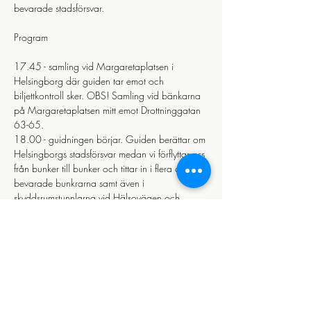
bevarade stadsförsvar.
Program
17.45 - samling vid Margaretaplatsen i 
Helsingborg där guiden tar emot och 
biljettkontroll sker. OBS! Samling vid bänkarna 
på Margaretaplatsen mitt emot Drottninggatan 
63-65.
18.00 - guidningen börjar. Guiden berättar om 
Helsingborgs stadsförsvar medan vi förflyttar oss 
från bunker till bunker och tittar in i flera av de 
bevarade bunkrarna samt även i 
skyddsrumstunnlarna vid Hälsovägen och 
Terrasstrapporna vid Kärnan. När guidningen 
är slut kommer deltagarna att känna till hur den 
milslånga försvarslinjen längs med Helsingborg 
och inne i stadskärnan skulle användas för att 
stå emot fiendens angrepp. 
Under visningen har vi en kortare paus. Vi 
rekommenderar att ni tar med egen dryck och 