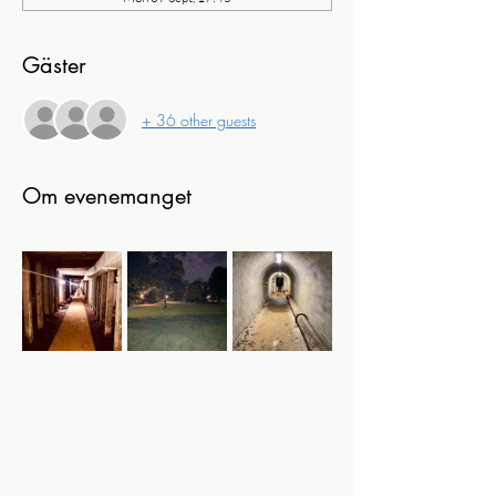
Gäster
+ 36 other guests
Om evenemanget