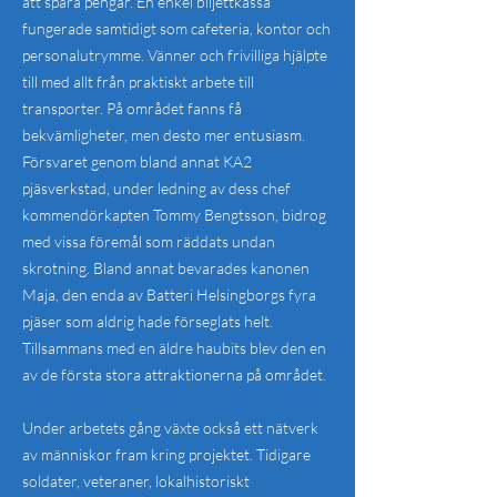
att spara pengar. En enkel biljettkassa
fungerade samtidigt som cafeteria, kontor och
personalutrymme. Vänner och frivilliga hjälpte
till med allt från praktiskt arbete till
transporter. På området fanns få
bekvämligheter, men desto mer entusiasm.
Försvaret genom bland annat KA2
pjäsverkstad, under ledning av dess chef
kommendörkapten Tommy Bengtsson, bidrog
med vissa föremål som räddats undan
skrotning. Bland annat bevarades kanonen
Maja, den enda av Batteri Helsingborgs fyra
pjäser som aldrig hade förseglats helt.
Tillsammans med en äldre haubits blev den en
av de första stora attraktionerna på området.
Under arbetets gång växte också ett nätverk
av människor fram kring projektet. Tidigare
soldater, veteraner, lokalhistoriskt