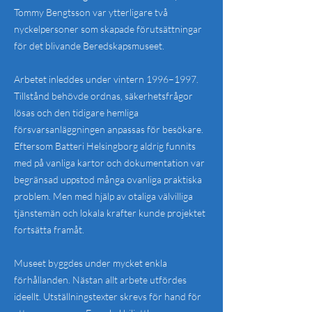
Tommy Bengtsson var ytterligare två
nyckelpersoner som skapade förutsättningar
för det blivande Beredskapsmuseet.
Arbetet inleddes under vintern 1996–1997.
Tillstånd behövde ordnas, säkerhetsfrågor
lösas och den tidigare hemliga
försvarsanläggningen anpassas för besökare.
Eftersom Batteri Helsingborg aldrig funnits
med på vanliga kartor och dokumentation var
begränsad uppstod många ovanliga praktiska
problem. Men med hjälp av otaliga välvilliga
tjänstemän och lokala krafter kunde projektet
fortsätta framåt.
Museet byggdes under mycket enkla
förhållanden. Nästan allt arbete utfördes
ideellt. Utställningstexter skrevs för hand för