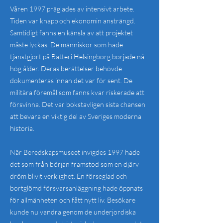
Våren 1997 präglades av intensivt arbete.
Tiden var knapp och ekonomin ansträngd.
Samtidigt fanns en känsla av att projektet
måste lyckas. De människor som hade
tjänstgjort på Batteri Helsingborg började nå
hög ålder. Deras berättelser behövde
dokumenteras innan det var för sent. De
militära föremål som fanns kvar riskerade att
försvinna. Det var bokstavligen sista chansen
att bevara en viktig del av Sveriges moderna
historia.
När Beredskapsmuseet invigdes 1997 hade
det som från början framstod som en djärv
dröm blivit verklighet. En förseglad och
bortglömd försvarsanläggning hade öppnats
för allmänheten och fått nytt liv. Besökare
kunde nu vandra genom de underjordiska