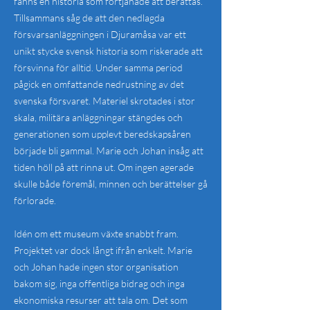
fanns en historia som förtjänade att berättas.
Tillsammans såg de att den nedlagda
försvarsanläggningen i Djuramåsa var ett
unikt stycke svensk historia som riskerade att
försvinna för alltid. Under samma period
pågick en omfattande nedrustning av det
svenska försvaret. Materiel skrotades i stor
skala, militära anläggningar stängdes och
generationen som upplevt beredskapsåren
började bli gammal. Marie och Johan insåg att
tiden höll på att rinna ut. Om ingen agerade
skulle både föremål, minnen och berättelser gå
förlorade.
Idén om ett museum växte snabbt fram.
Projektet var dock långt ifrån enkelt. Marie
och Johan hade ingen stor organisation
bakom sig, inga offentliga bidrag och inga
ekonomiska resurser att tala om. Det som