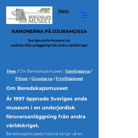
Hem
KANONERNA PÅ DJURAMOSSA
Sveriges enda museum i en
underjordisk anläggning från andra världskriget
Djuramossa, Helsingborg - Vägbeskrivning
Hem
/
Om Beredskapsmuseet /
Samlingarna
/
Filmer
/
Grundarna
/
Frivilliggänget
Om Beredskapsmuseet
År 1997 öppnade Sveriges enda
museum i en underjordisk
försvarsanläggning från andra
världskriget.
Beredskapsmuseets historia börjar våren