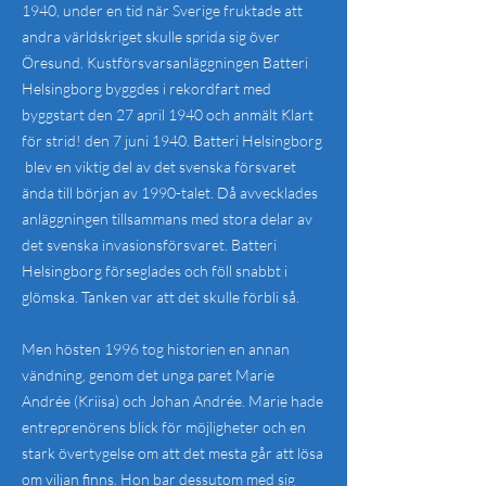
1940, under en tid när Sverige fruktade att
andra världskriget skulle sprida sig över
Öresund. Kustförsvarsanläggningen Batteri
Helsingborg byggdes i rekordfart med
byggstart den 27 april 1940 och anmält Klart
för strid! den 7 juni 1940. Batteri Helsingborg
blev en viktig del av det svenska försvaret
ända till början av 1990-talet. Då avvecklades
anläggningen tillsammans med stora delar av
det svenska invasionsförsvaret. Batteri
Helsingborg förseglades och föll snabbt i
glömska. Tanken var att det skulle förbli så.
Men hösten 1996 tog historien en annan
vändning, genom det unga paret Marie
Andrée (Kriisa) och Johan Andrée. Marie hade
entreprenörens blick för möjligheter och en
stark övertygelse om att det mesta går att lösa
om viljan finns. Hon bar dessutom med sig