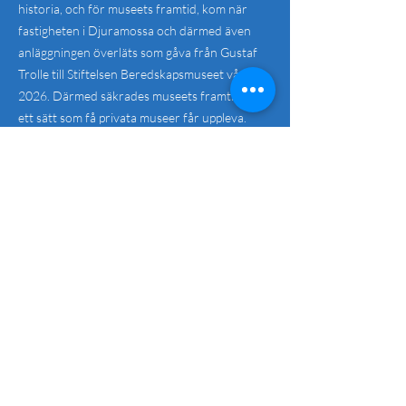
historia, och för museets framtid, kom när
fastigheten i Djuramossa och därmed även
anläggningen överläts som gåva från Gustaf
Trolle till Stiftelsen Beredskapsmuseet våren
2026. Därmed säkrades museets framtid på
ett sätt som få privata museer får uppleva.
Batteri Helsingborg och Beredskapsmuseet
fick en permanent hemvist och ett långsiktigt
skydd för framtiden. Anläggningen kommer
därför att kunna bevaras, utvecklas och
förmedla sin historia till kommande
generationer långt efter att dagens
museimedarbetare lämnat sina uppdrag. Från
att en gång ha varit en förseglad och
bortglömd försvarsanläggning är Batteri
Helsingborg idag ett levande kulturarv med en
tryggad framtid, fast förankrat i den skånska
myllan för all framtid.