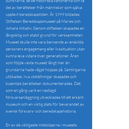
bunkrarna, se de historiska kanonerna och ta
del av berättelser från människor som själva
upplevt beredskapstiden.
År 1999 bildades
Stiftelsen Beredskapsmuseet på Maries och
Johans initiativ. Genom stiftelsen skapades en
långsiktig och stabil grund för verksamheten.
Museet skulle inte vara beroende av enskilda
personers engagemang eller livssituation utan
kunna leva vidare över generationer.
Åren
som följde växte museet långt mer än
grundarna hade vågat hoppas på. Samlingarna
utökades, nya utställningar skapades och
tusentals berättelser dokumenterades. Det
som en gång varit en nedlagd
försvarsanläggning utvecklades till ett erkänt
museum och en viktig plats för bevarandet av
svensk försvars- och beredskapshistoria.
En av de viktigaste milstolparna i museets