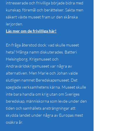
intresserade och frivilliga började bidra med
kunskap, föremål och berättelser. Sakta men
säkert växte museet fram ur den skånska
lerjorden.
Läs mer om de frivilliga här!
En fråga återstod dock: vad skulle museet
heta? Många namn diskuterades. Batteri
Helsingborg, Krigsmuseet och
Andravärldskrigsmuseet var några av
alternativen. Men Marie och Johan valde
slutligen namnet Beredskapsmuseet. Det
speglade verksamhetens kärna. Museet skulle
inte bara handla om krig utan om Sveriges
beredskap, människorna som levde under den
tiden och samhällets ansträngningar att
skydda landet under några av Europas mest
osäkra år.