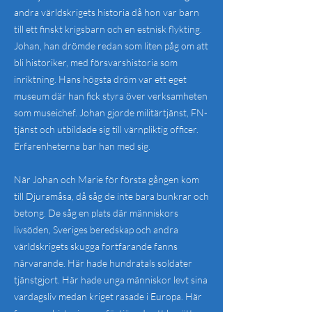
andra världskrigets historia då hon var barn
till ett finskt krigsbarn och en estnisk flykting.
Johan, han drömde redan som liten påg om att
bli historiker, med försvarshistoria som
inriktning. Hans högsta dröm var ett eget
museum där han fick styra över verksamheten
som museichef. Johan gjorde militärtjänst, FN-
tjänst och utbildade sig till värnpliktig officer.
Erfarenheterna bar han med sig.
När Johan och Marie för första gången kom
till Djuramåsa, då såg de inte bara bunkrar och
betong. De såg en plats där människors
livsöden, Sveriges beredskap och andra
världskrigets skugga fortfarande fanns
närvarande. Här hade hundratals soldater
tjänstgjort. Här hade unga människor levt sina
vardagsliv medan kriget rasade i Europa. Här