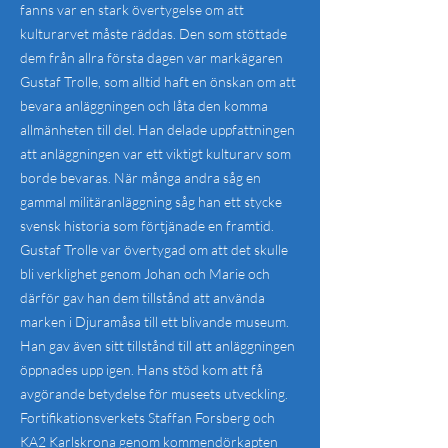
fanns var en stark övertygelse om att
kulturarvet måste räddas. Den som stöttade
dem från allra första dagen var markägaren
Gustaf Trolle, som alltid haft en önskan om att
bevara anläggningen och låta den komma
allmänheten till del. Han delade uppfattningen
att anläggningen var ett viktigt kulturarv som
borde bevaras. När många andra såg en
gammal militäranläggning såg han ett stycke
svensk historia som förtjänade en framtid.
Gustaf Trolle var övertygad om att det skulle
bli verklighet genom Johan och Marie och
därför gav han dem tillstånd att använda
marken i Djuramåsa till ett blivande museum.
Han gav även sitt tillstånd till att anläggningen
öppnades upp igen. Hans stöd kom att få
avgörande betydelse för museets utveckling.
Fortifikationsverkets Staffan Forsberg och
KA2 Karlskrona genom kommendörkapten