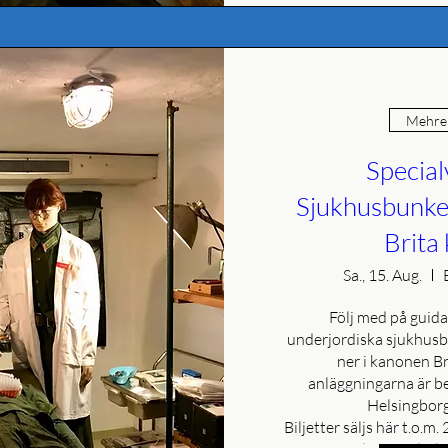
Mehrer
Special
Sjukhusbunke
Brita 
Sa., 15. Aug.
Följ med på guidad
underjordiska sjukhusbu
ner i kanonen Br
anläggningarna är be
Helsingborg
Biljetter säljs här t.o.m.