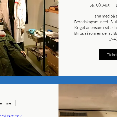
Sa., 08. Aug.
Häng med på en
Beredskapsmuseet! Sjuk
Kriget är ensam i sitt sl
Brita, såsom en del av Ba
1940
Ticke
ermine
sning av