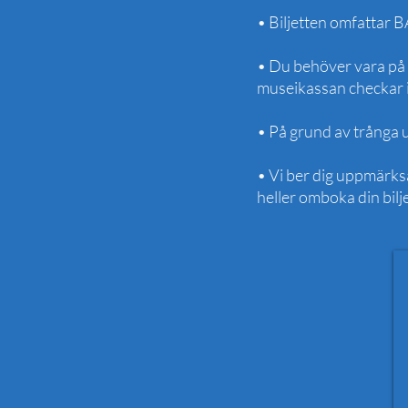
• Biljetten omfattar 
• Du behöver vara på 
museikassan checkar i
• På grund av trånga 
• Vi ber dig uppmärksa
heller omboka din bilje