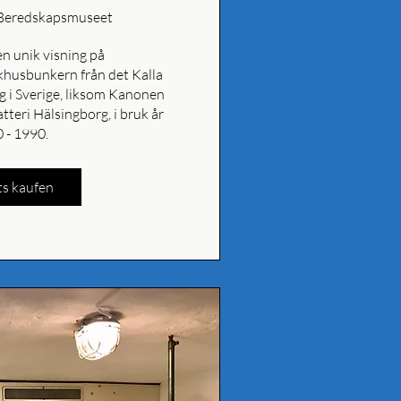
Beredskapsmuseet
 unik visning på 
husbunkern från det Kalla 
ag i Sverige, liksom Kanonen 
tteri Hälsingborg, i bruk år 
 - 1990.
ts kaufen