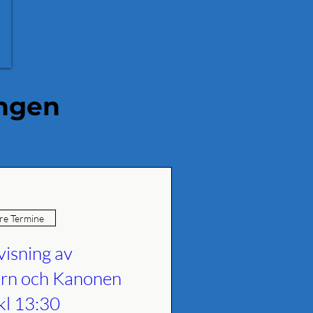
ungen
e Termine
visning av
rn och Kanonen
kl 13:30