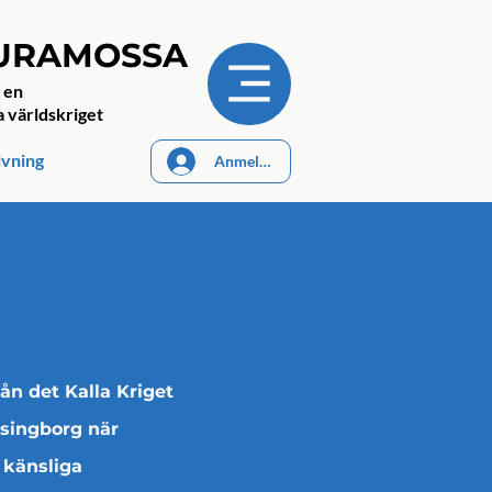
JURAMOSSA
 en
a världskriget
ivning
Anmelden
n det Kalla Kriget
älsingborg när
känsliga