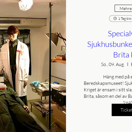
Mehrer
1 Tag bis
Special
Sjukhusbunke
Brita 
So., 09. Aug.
Häng med på en
Beredskapsmuseet! Sjuk
Kriget är ensam i sitt sl
Brita, såsom en del av Ba
1940
Ticke