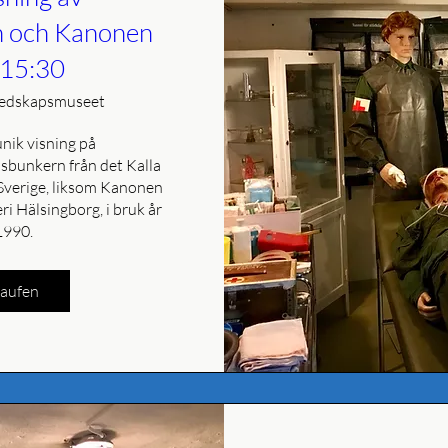
n och Kanonen
l 15:30
edskapsmuseet
ik visning på 
bunkern från det Kalla 
i Sverige, liksom Kanonen 
ri Hälsingborg, i bruk år 
1990.
kaufen