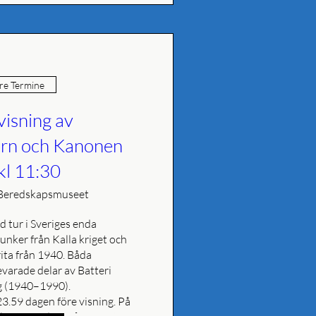
e Termine
visning av
rn och Kanonen
kl 11:30
Beredskapsmuseet
 tur i Sveriges enda 
nker från Kalla kriget och 
ita från 1940. Båda 
varade delar av Batteri 
 (1940–1990). 

 23.59 dagen före visning. På 