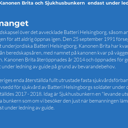
s Kanonen Brita och Sjukhusbunkern endast under le
manget
idskapsel över det avvecklade Batteri Helsingborg, såsom a
gen för att aldrig öppnas igen. Den 25 september 1991 för
et underjordiska Batteri Helsingborg. Kanonen Brita har kva
ån beredskapsåren, med namnet på kanonen kvar på väggen
. Kanonen Brita återöppnades år 2014 och öppnades för gu
 under ledning av guide på grund av bevarandebehov.
iges enda återställda fullt utrustade fasta sjukvårdsförban
vsedd för sjukvård av Batteri Helsingborgs soldater under d
älldes 2017 - 2018. Idag är Sjukhusbunkern en "levande uts
a bunkern som om vi besöker den just när bemanningen lämn
t under ledning av guide.