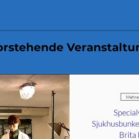
rstehende Veranstalt
Mehrer
Special
Sjukhusbunke
Brita 