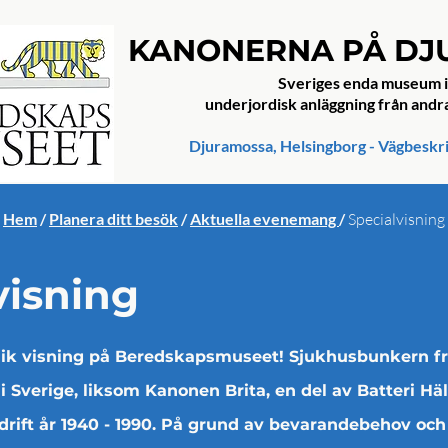
KANONERNA PÅ D
Sveriges enda museum i
underjordisk anläggning från andr
Djuramossa, Helsingborg - Vägbeskr
Hem
/
Planera ditt besök
/
Aktuella evenemang
/
Specialvisning
visning
k visning på Beredskapsmuseet! Sjukhusbunkern frå
 i Sverige, liksom Kanonen Brita, en del av Batteri H
drift år 1940 - 1990. På grund av
bevarandebehov och 