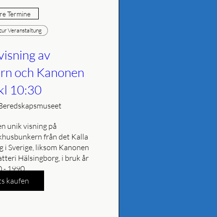
e Termine
 zur Veranstaltung
visning av
rn och Kanonen
kl 10:30
Beredskapsmuseet
 unik visning på 
husbunkern från det Kalla 
ag i Sverige, liksom Kanonen 
tteri Hälsingborg, i bruk år 
 - 1990.
ts kaufen