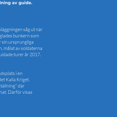
dning av guide.
nläggningen såg ut när
seglades bunkern som
r sin ursprungliga
, målat av soldaterna
idade turer år 2017.
dsplats i en
et Kalla Kriget.
tällning" där
at. Därför visas