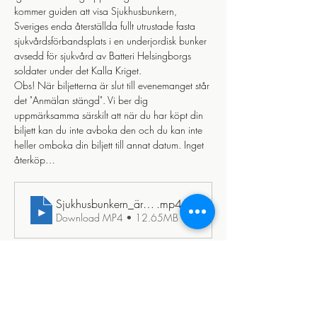
kommer guiden att visa Sjukhusbunkern, 
Sveriges enda återställda fullt utrustade fasta 
sjukvårdsförbandsplats i en underjordisk bunker 
avsedd för sjukvård av Batteri Helsingborgs 
soldater under det Kalla Kriget. 
Obs! När biljetterna är slut till evenemanget står 
det "Anmälan stängd". Vi ber dig 
uppmärksamma särskilt att när du har köpt din 
biljett kan du inte avboka den och du kan inte 
heller omboka din biljett till annat datum. Inget 
återköp…
Sjukhusbunkern_ären_tidsresa_tillbaka_till_detl_kalla_kri
.mp4
Download MP4 • 12.65MB
Läs mer >