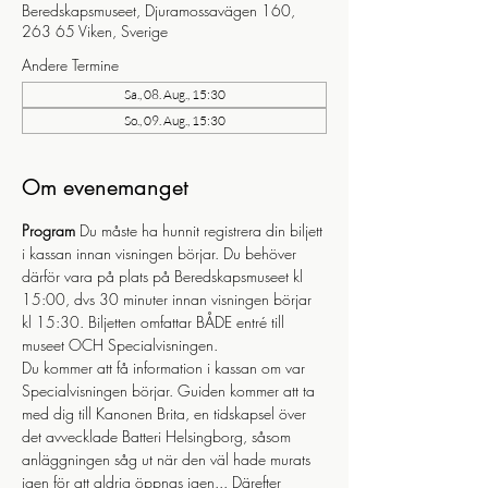
Beredskapsmuseet, Djuramossavägen 160,
263 65 Viken, Sverige
Andere Termine
Sa., 08. Aug., 15:30
So., 09. Aug., 15:30
Om evenemanget
Program
 Du måste ha hunnit registrera din biljett 
i kassan innan visningen börjar. Du behöver 
därför vara på plats på Beredskapsmuseet kl 
15:00, dvs 30 minuter innan visningen börjar 
kl 15:30. Biljetten omfattar BÅDE entré till 
museet OCH Specialvisningen.
Du kommer att få information i kassan om var 
Specialvisningen börjar. Guiden kommer att ta 
med dig till Kanonen Brita, en tidskapsel över 
det avvecklade Batteri Helsingborg, såsom 
anläggningen såg ut när den väl hade murats 
igen för att aldrig öppnas igen... Därefter 