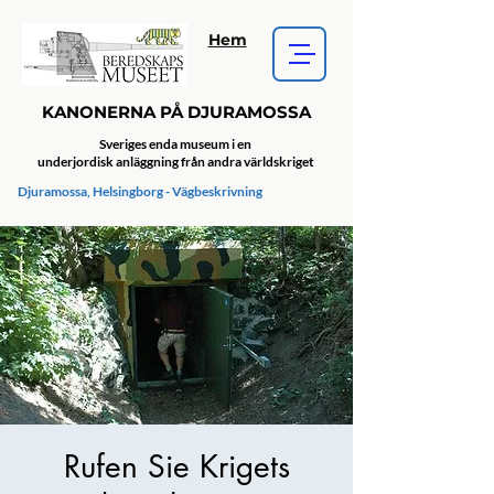
Hem
KANONERNA PÅ DJURAMOSSA
Sveriges enda museum i en
underjordisk anläggning från andra världskriget
Djuramossa, Helsingborg - Vägbeskrivning
Rufen Sie Krigets