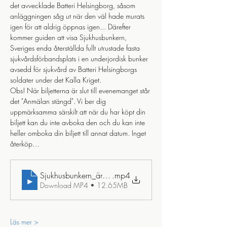
det avvecklade Batteri Helsingborg, såsom 
anläggningen såg ut när den väl hade murats 
igen för att aldrig öppnas igen... Därefter 
kommer guiden att visa Sjukhusbunkern, 
Sveriges enda återställda fullt utrustade fasta 
sjukvårdsförbandsplats i en underjordisk bunker 
avsedd för sjukvård av Batteri Helsingborgs 
soldater under det Kalla Kriget. 
Obs! När biljetterna är slut till evenemanget står 
det "Anmälan stängd". Vi ber dig 
uppmärksamma särskilt att när du har köpt din 
biljett kan du inte avboka den och du kan inte 
heller omboka din biljett till annat datum. Inget 
återköp…
Sjukhusbunkern_ären_tidsresa_tillbaka_till_detl_kalla_kri
.mp4
Download MP4 • 12.65MB
Läs mer >