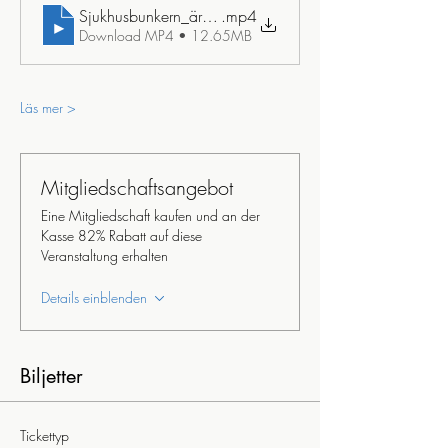
Sjukhusbunkern_ären_tidsresa_tillbaka_till_detl_kalla_kri
.mp4
Download MP4 • 12.65MB
Läs mer >
Mitgliedschaftsangebot
Eine Mitgliedschaft kaufen und an der
Kasse 82% Rabatt auf diese
Veranstaltung erhalten
Details einblenden
Biljetter
Tickettyp