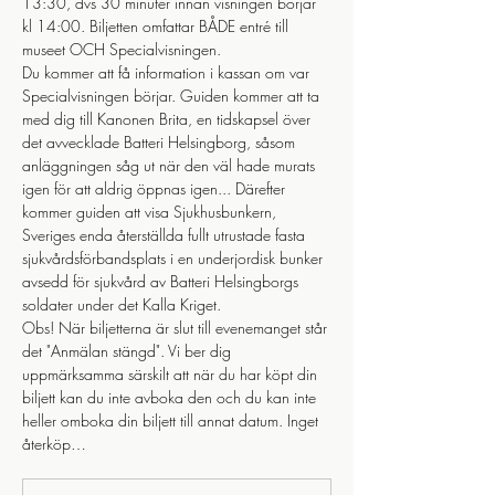
13:30, dvs 30 minuter innan visningen börjar 
kl 14:00. Biljetten omfattar BÅDE entré till 
museet OCH Specialvisningen.
Du kommer att få information i kassan om var 
Specialvisningen börjar. Guiden kommer att ta 
med dig till Kanonen Brita, en tidskapsel över 
det avvecklade Batteri Helsingborg, såsom 
anläggningen såg ut när den väl hade murats 
igen för att aldrig öppnas igen... Därefter 
kommer guiden att visa Sjukhusbunkern, 
Sveriges enda återställda fullt utrustade fasta 
sjukvårdsförbandsplats i en underjordisk bunker 
avsedd för sjukvård av Batteri Helsingborgs 
soldater under det Kalla Kriget. 
Obs! När biljetterna är slut till evenemanget står 
det "Anmälan stängd". Vi ber dig 
uppmärksamma särskilt att när du har köpt din 
biljett kan du inte avboka den och du kan inte 
heller omboka din biljett till annat datum. Inget 
återköp…