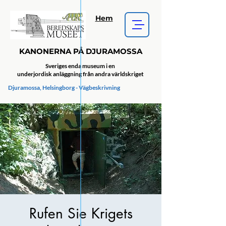
Hem
KANONERNA PÅ DJURAMOSSA
Sveriges enda museum i en
underjordisk anläggning från andra världskriget
Djuramossa, Helsingborg - Vägbeskrivning
Rufen Sie Krigets