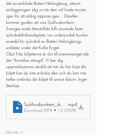
det avvecklade Batteri Helsingborg, såsom 
anläggningen såg ut när den väl hade murats 
igen för att aldrig öppnas igen... Därefter 
kommer guiden att visa Sjukhusbunkern, 
Sveriges enda återställda fullt utrustade fasta 
sjukvårdsförbandsplats i en underjordisk bunker 
avsedd för sjukvård av Batteri Helsingborgs 
soldater under det Kalla Kriget. 
Obs! När biljetterna är slut till evenemanget står 
det "Anmälan stängd". Vi ber dig 
uppmärksamma särskilt att när du har köpt din 
biljett kan du inte avboka den och du kan inte 
heller omboka din biljett till annat datum. Inget 
återköp…
Sjukhusbunkern_ären_tidsresa_tillbaka_till_detl_kalla_kri
.mp4
Download MP4 • 12.65MB
Läs mer >