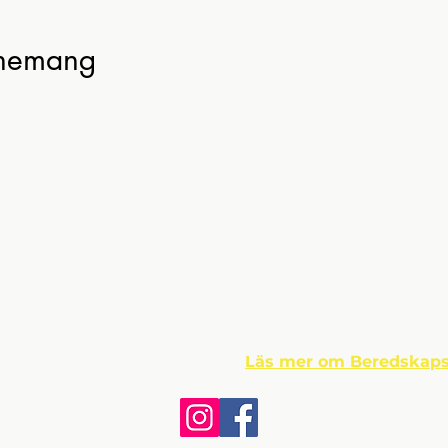
enemang
ntaktuppgifter
Om Beredskap
t,
Djuramossavägen 160
Beredskapsmuseet grund
263 65 Viken
Andrée år 1997. Idag dr
privat, allmännyttig stift
useichef: Johan Andrée
Donationer emottages tac
Telefon: 042 - 22 40 39
Bankgiro 5265-9638 • Swis
beredskapsmuseet.com
Läs mer om Beredskaps