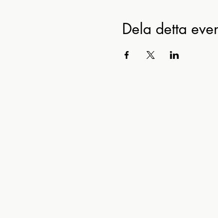
Dela detta ev
Ko
Beredskapsmusee
M
E-post:
kontor@