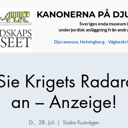
KANONERNA PÅ D
Sveriges enda museum i
underjordisk anläggning från andr
Djuramossa, Helsingborg - Vägbeskr
Sie Krigets Rada
an – Anzeige!
Di., 28. Juli
  |  
Södra Kustvägen