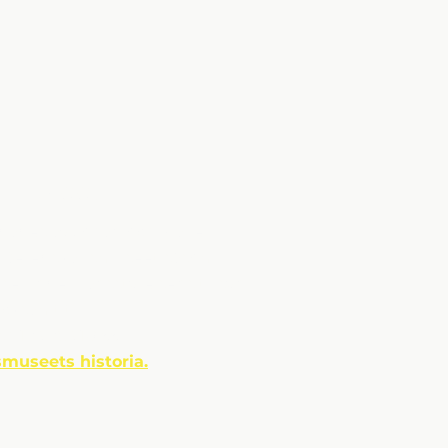
smuseet
ades av Johan och Marie
ivs Beredskapsmuseet såsom
else under Länsstyrelsens tillsyn.
ksamt till
h 123 283 10 55
museets historia.