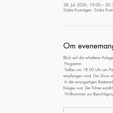
28. Juli 2026, 19:00 – 20:
Södra Kustvägen, Södra Kus
Om eveneman
Blick auf die erhaltene Anlag
 Programm
 Treffen um 18.00 Uhr am Parkplatz am Södra Kustvägen in Hittarp unterhalb von Serpentinvägen, wo der Reiseführer 
empfangen wird. Die Show 
 In der einzigartigen Radaranlage in Laröd können Sie die Realität des Kalten Krieges so erleben, wie sie zu Zeiten des Kalten 
Krieges war. Der Führer erzä
 Willkommen zur Besichtigung 