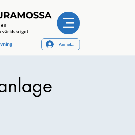
JURAMOSSA
 en
a världskriget
ivning
Anmelden
ranlage