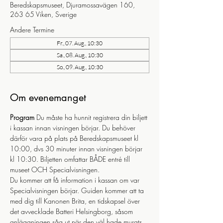
Beredskapsmuseet, Djuramossavägen 160,
263 65 Viken, Sverige
Andere Termine
Fr., 07. Aug., 10:30
Sa., 08. Aug., 10:30
So., 09. Aug., 10:30
Om evenemanget
Program
 Du måste ha hunnit registrera din biljett 
i kassan innan visningen börjar. Du behöver 
därför vara på plats på Beredskapsmuseet kl 
10:00, dvs 30 minuter innan visningen börjar 
kl 10:30. Biljetten omfattar BÅDE entré till 
museet OCH Specialvisningen.
Du kommer att få information i kassan om var 
Specialvisningen börjar. Guiden kommer att ta 
med dig till Kanonen Brita, en tidskapsel över 
det avvecklade Batteri Helsingborg, såsom 
anläggningen såg ut när den väl hade murats 