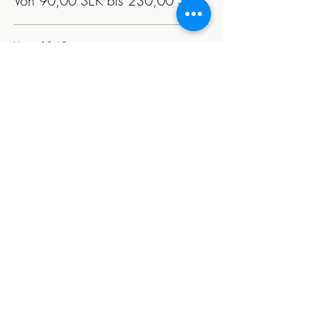
Von 90,00 SEK bis 230,00 SEK
Vuxen 18-69 år
230,00 SEK
Senior (du ska ha fyllt 70 år)
210,00 SEK
Student (STUK/CSN-kort)
210,00 SEK
Weitere Preise (1)