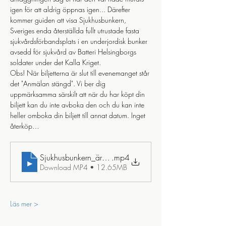
igen för att aldrig öppnas igen... Därefter 
kommer guiden att visa Sjukhusbunkern, 
Sveriges enda återställda fullt utrustade fasta 
sjukvårdsförbandsplats i en underjordisk bunker 
avsedd för sjukvård av Batteri Helsingborgs 
soldater under det Kalla Kriget. 
Obs! När biljetterna är slut till evenemanget står 
det "Anmälan stängd". Vi ber dig 
uppmärksamma särskilt att när du har köpt din 
biljett kan du inte avboka den och du kan inte 
heller omboka din biljett till annat datum. Inget 
återköp…
Sjukhusbunkern_ären_tidsresa_tillbaka_till_detl_kalla_kri
.mp4
Download MP4 • 12.65MB
Läs mer >