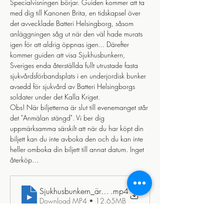
Specialvisningen börjar. Guiden kommer att ta 
med dig till Kanonen Brita, en tidskapsel över 
det avvecklade Batteri Helsingborg, såsom 
anläggningen såg ut när den väl hade murats 
igen för att aldrig öppnas igen... Därefter 
kommer guiden att visa Sjukhusbunkern, 
Sveriges enda återställda fullt utrustade fasta 
sjukvårdsförbandsplats i en underjordisk bunker 
avsedd för sjukvård av Batteri Helsingborgs 
soldater under det Kalla Kriget. 
Obs! När biljetterna är slut till evenemanget står 
det "Anmälan stängd". Vi ber dig 
uppmärksamma särskilt att när du har köpt din 
biljett kan du inte avboka den och du kan inte 
heller omboka din biljett till annat datum. Inget 
återköp…
Sjukhusbunkern_ären_tidsresa_tillbaka_till_detl_kalla_kri
.mp4
Download MP4 • 12.65MB