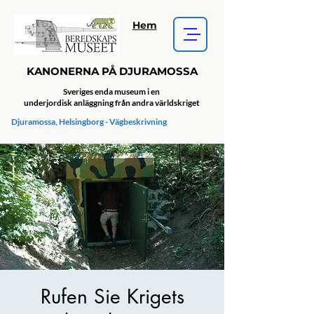
Hem
KANONERNA PÅ DJURAMOSSA
Sveriges enda museum i en
underjordisk anläggning från andra världskriget
Djuramossa, Helsingborg - Vägbeskrivning
Rufen Sie Krigets