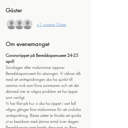
Gäster
+1 weitere Gäste
Om evenemanget
Corona-öppet på Beredskapsmuseet 24-25 
april!
Söndagen efter midsommar öppnar 
Beredskapsmuseet för säsongen. Vi räknar då 
med att smittspridningen ska ha sjunkit till 
samma nivå som förra sommaren och att det 
därmed inte är några problem att ha öppet 
som vanligt. 
Vi har filat på hur vi ska ha öppet i vart fall 
några gånger före midsommar för att undvika 
smittspridning. Bästa sättet är förstås att sprida 
ut er besökare med jämna antal över dagen. 
Beredskapsmuseet består dessutom av flera 