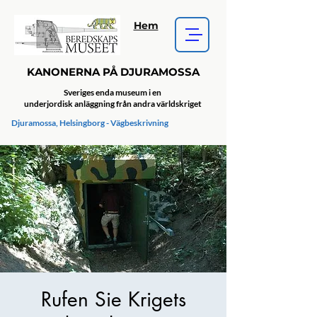
Hem
KANONERNA PÅ DJURAMOSSA
Sveriges enda museum i en
underjordisk anläggning från andra världskriget
Djuramossa, Helsingborg - Vägbeskrivning
Rufen Sie Krigets