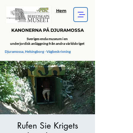
Hem
KANONERNA PÅ DJURAMOSSA
Sveriges enda museum i en
underjordisk anläggning från andra världskriget
Djuramossa, Helsingborg - Vägbeskrivning
Rufen Sie Krigets