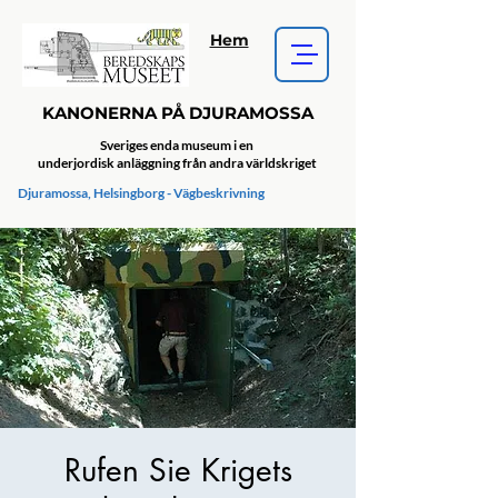
Hem
KANONERNA PÅ DJURAMOSSA
Sveriges enda museum i en
underjordisk anläggning från andra världskriget
Djuramossa, Helsingborg - Vägbeskrivning
Rufen Sie Krigets