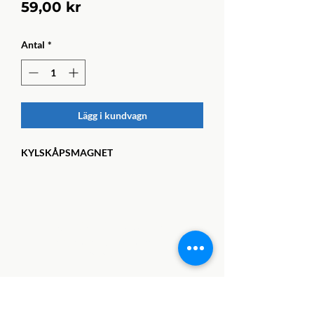
Pris
59,00 kr
Antal
*
Lägg i kundvagn
KYLSKÅPSMAGNET
Kontaktuppgifter
Beredskapsmuseet,
Djuramossavägen 160
263 65 Viken
Museichef: Johan Andrée
Telefon:
042 - 22 40 39
E-post:
kontor@beredskapsmuseet.com