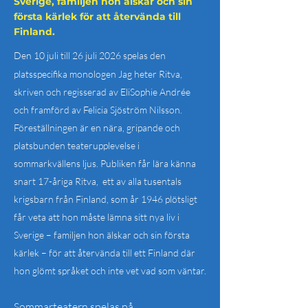
Sverige, familjen hon älskar och sin
första kärlek för att återvända till
Finland.
Den 10 juli till 26 juli 2026 spelas den
platsspecifika monologen Jag heter Ritva,
skriven och regisserad av EliSophie Andrée
och framförd av Felicia Sjöström Nilsson.
Föreställningen är en nära, gripande och
platsbunden teaterupplevelse i
sommarkvällens ljus. Publiken får lära känna
snart 17-åriga Ritva, ett av alla tusentals
krigsbarn från Finland, som år 1946 plötsligt
får veta att hon måste lämna sitt nya liv i
Sverige – familjen hon älskar och sin första
kärlek – för att återvända till ett Finland där
hon glömt språket och inte vet vad som väntar.
Sommarteatern spelas på