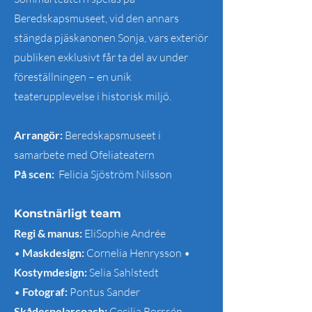
Beredskapsmuseet, vid den annars
stängda pjäskanonen Sonja, vars exteriör
publiken exklusivt får ta del av under
föreställningen – en unik
teaterupplevelse i historisk miljö.
Arrangör:
Beredskapsmuseet i
samarbete med Ofeliateatern
På scen:
Felicia Sjöström Nilsson
Konstnärligt team
Regi & manus:
EliSophie Andrée
•
Maskdesign:
Cornelia Henrysson •
Kostymdesign:
Selia Sahlstedt
•
Fotograf:
Pontus Sander
Skådespelarcoach:
Cecilia Borssén