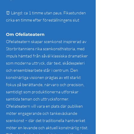
⏰ Längd: ca 1 timme utan paus. Fikastunden
cirka en timme efter föreställningens slut
Om Ofeliateatern
Ofeliateatern skapar scenkonst inspirerad av
Storbritanniens rika scenkonsthistoria, med
impuls hämtad från såväl klassiska dramatiker
som moderna uttryck, där text, skådespeleri
och ensemblearbete står i centrum. Den
konstnärliga visionen präglas av ett starkt
fokus på berättande, närvaro och precision,
samtidigt som produktionerna utforskar
samtida teman och uttrycksformer.
Ofeliateatern vill vara en plats där publiken
möter engagerande och tankeväckande
scenkonst – där det traditionella hantverket
möter en levande och aktuell konstnärlig röst.