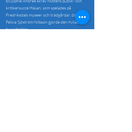
EliSophie Andrée skrev höstens publik- och
kritikersuccé Häxan, som spelades på
Fredriksdals museer och trädgårdar, där även
Felicia Sjöström Nilsson gjorde den hyllade
huvudrollen.
Flera datum
Sommarteater: Jag
heter Ritva
lör 25 juli
Mer information