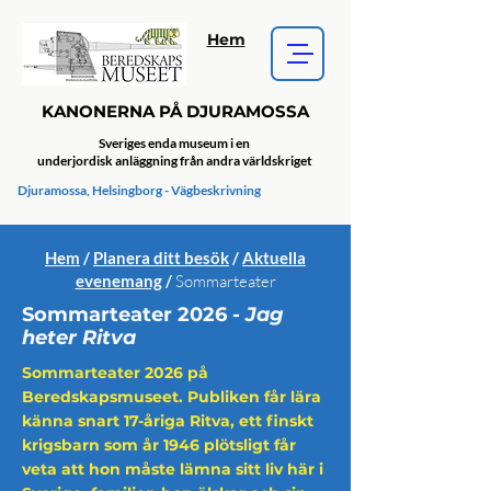
Hem
KANONERNA PÅ DJURAMOSSA
Sveriges enda museum i en
underjordisk anläggning från andra världskriget
Djuramossa, Helsingborg - Vägbeskrivning
Hem
/
Planera ditt besök
/
Aktuella
evenemang
/
Sommarteater
Sommarteater 2026 -
Jag
heter Ritva
Sommarteater 2026 på
Beredskapsmuseet. Publiken får lära
känna snart 17-åriga Ritva, ett finskt
krigsbarn som år 1946 plötsligt får
veta att hon måste lämna sitt liv här i