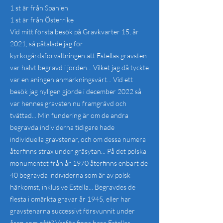
1 st är från Spanien
1 st är från Österrike
Vid mitt första besök på Gravkvarter 15, år
2021, så påtalade jag för
kyrkogårdsförvaltningen att Estellas gravsten
var halvt begravd i jorden... Vilket jag då tyckte
var en aningen anmärkningsvärt... Vid ett
besök jag nyligen gjorde i december 2022 så
var hennes gravsten nu framgrävd och
tvättad... Min fundering är om de andra
begravda individerna tidigare hade
individuella gravstenar, och om dessa numera
återfinns strax under gräsytan... På det polska
monumentet från år 1970 återfinns enbart de
40 begravda individerna som är av polsk
härkomst, inklusive Estella... Begravdes de
flesta i omärkta gravar år 1945, eller har
gravstenarna successivt försvunnit under
åren som gått? Varför finns bara Estellas