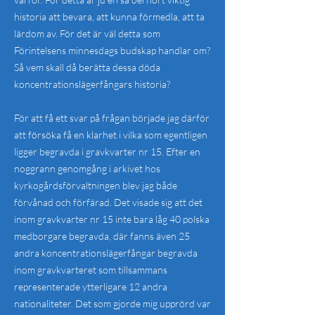
historia att bevara, att kunna förmedla, att ta
lärdom av. För det är väl detta som
Förintelsens minnesdags budskap handlar om?
Så vem skall då berätta dessa döda
koncentrationslägerfångars historia?
För att få ett svar på frågan började jag därför
att försöka få en klarhet i vilka som egentligen
ligger begravda i gravkvarter nr 15. Efter en
noggrann genomgång i arkivet hos
kyrkogårdsförvaltningen blev jag både
förvånad och förfärad. Det visade sig att det
inom gravkvarter nr 15 inte bara låg 40 polska
medborgare begravda, där fanns även 25
andra koncentrationslägerfångar begravda
inom gravkvarteret som tillsammans
representerade ytterligare 12 andra
nationaliteter. Det som gjorde mig upprörd var