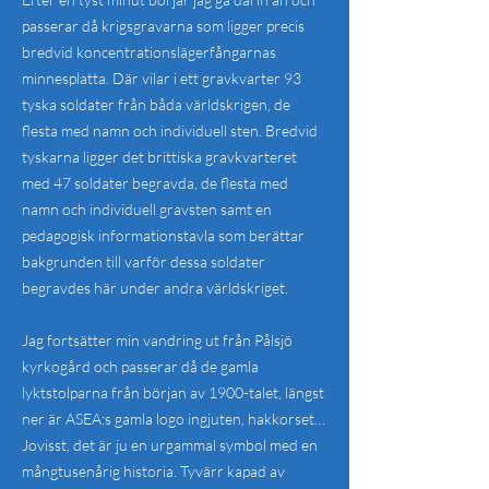
passerar då krigsgravarna som ligger precis
bredvid koncentrationslägerfångarnas
minnesplatta. Där vilar i ett gravkvarter 93
tyska soldater från båda världskrigen, de
flesta med namn och individuell sten. Bredvid
tyskarna ligger det brittiska gravkvarteret
med 47 soldater begravda, de flesta med
namn och individuell gravsten samt en
pedagogisk informationstavla som berättar
bakgrunden till varför dessa soldater
begravdes här under andra världskriget.
Jag fortsätter min vandring ut från Pålsjö
kyrkogård och passerar då de gamla
lyktstolparna från början av 1900-talet, längst
ner är ASEA:s gamla logo ingjuten, hakkorset…
Jovisst, det är ju en urgammal symbol med en
mångtusenårig historia. Tyvärr kapad av