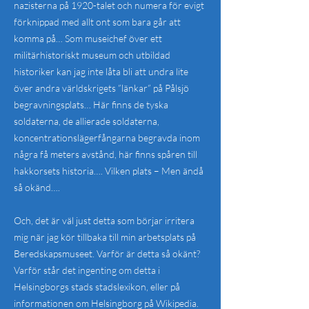
nazisterna på 1920-talet och numera för evigt
förknippad med allt ont som bara går att
komma på… Som museichef över ett
militärhistoriskt museum och utbildad
historiker kan jag inte låta bli att undra lite
över andra världskrigets ”länkar” på Pålsjö
begravningsplats… Här finns de tyska
soldaterna, de allierade soldaterna,
koncentrationslägerfångarna begravda inom
några få meters avstånd, här finns spåren till
hakkorsets historia…. Vilken plats – Men ändå
så okänd….
Och, det är väl just detta som börjar irritera
mig när jag kör tillbaka till min arbetsplats på
Beredskapsmuseet. Varför är detta så okänt?
Varför står det ingenting om detta i
Helsingborgs stads stadslexikon, eller på
informationen om Helsingborg på Wikipedia.