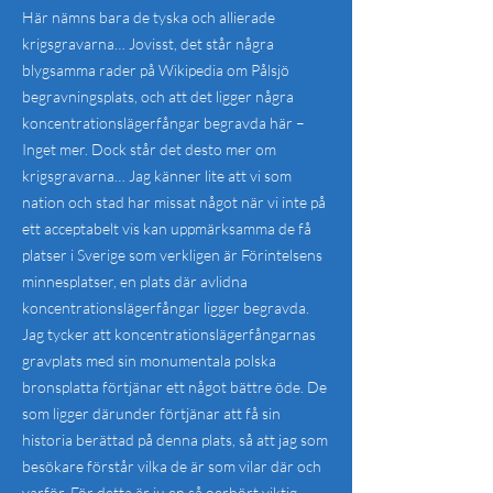
Här nämns bara de tyska och allierade
krigsgravarna… Jovisst, det står några
blygsamma rader på Wikipedia om Pålsjö
begravningsplats, och att det ligger några
koncentrationslägerfångar begravda här –
Inget mer. Dock står det desto mer om
krigsgravarna… Jag känner lite att vi som
nation och stad har missat något när vi inte på
ett acceptabelt vis kan uppmärksamma de få
platser i Sverige som verkligen är Förintelsens
minnesplatser, en plats där avlidna
koncentrationslägerfångar ligger begravda.
Jag tycker att koncentrationslägerfångarnas
gravplats med sin monumentala polska
bronsplatta förtjänar ett något bättre öde. De
som ligger därunder förtjänar att få sin
historia berättad på denna plats, så att jag som
besökare förstår vilka de är som vilar där och
varför. För detta är ju en så oerhört viktig