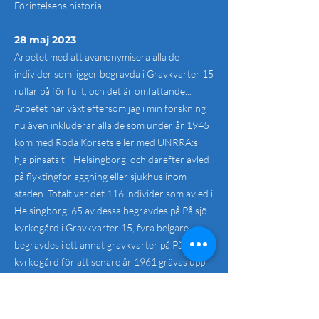
Förintelsens historia.
28 maj 2023
Arbetet med att avanonymisera alla de
individer som ligger begravda i Gravkvarter 15
rullar på för fullt, och det är omfattande...
Arbetet har växt eftersom jag i min forskning
nu även inkluderar alla de som under år 1945
kom med Röda Korsets eller med UNRRA:s
hjälpinsats till Helsingborg, och därefter avled
på flyktingförläggning eller sjukhus inom
staden. Totalt var det 116 individer som avled i
Helsingborg; 65 av dessa begravdes på Pålsjö
kyrkogård i Gravkvarter 15, fyra belgare
begravdes i ett annat gravkvarter på Pålsjö
kyrkogård för att senare år 1961 grävas upp
och flyttas till Belgien för en ny begravning,
sex danskar avled och kremerades i
Helsingborg för att sen begravas i Danmark,