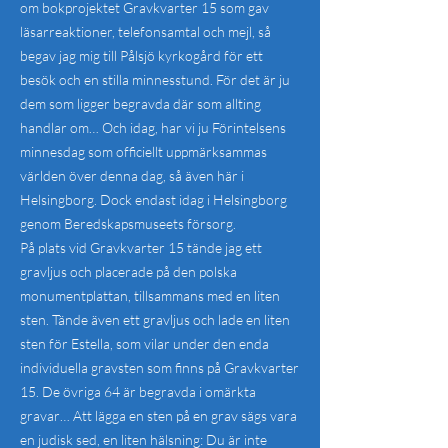
om bokprojektet Gravkvarter 15 som gav
läsarreaktioner, telefonsamtal och mejl, så
begav jag mig till Pålsjö kyrkogård för ett
besök och en stilla minnesstund. För det är ju
dem som ligger begravda där som allting
handlar om… Och idag, har vi ju Förintelsens
minnesdag som officiellt uppmärksammas
världen över denna dag, så även här i
Helsingborg. Dock endast idag i Helsingborg
genom Beredskapsmuseets försorg.
På plats vid Gravkvarter 15 tände jag ett
gravljus och placerade på den polska
monumentplattan, tillsammans med en liten
sten. Tände även ett gravljus och lade en liten
sten för Estella, som vilar under den enda
individuella gravsten som finns på Gravkvarter
15. De övriga 64 är begravda i omärkta
gravar… Att lägga en sten på en grav sägs vara
en judisk sed, en liten hälsning: Du är inte