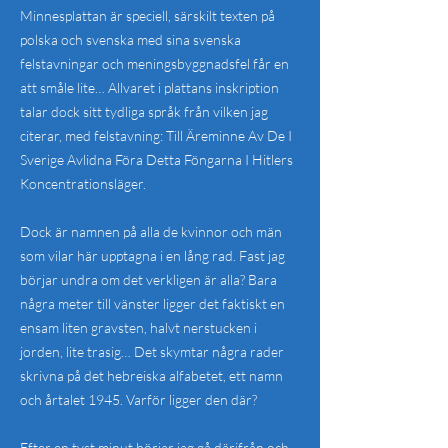
Minnesplattan är speciell, särskilt texten på
polska och svenska med sina svenska
felstavningar och meningsbyggnadsfel får en
att småle lite… Allvaret i plattans inskription
talar dock sitt tydliga språk från vilken jag
citerar, med felstavning: Till Äreminne Av De I
Sverige Avlidna Föra Detta Föngarna I Hitlers
Koncentrationsläger.
Dock är namnen på alla de kvinnor och män
som vilar här upptagna i en lång rad. Fast jag
börjar undra om det verkligen är alla? Bara
några meter till vänster ligger det faktiskt en
ensam liten gravsten, halvt nerstucken i
jorden, lite trasig… Det skymtar några rader
skrivna på det hebreiska alfabetet, ett namn
och årtalet 1945. Varför ligger den där?
Efter en tyst minut börjar jag gå därifrån och