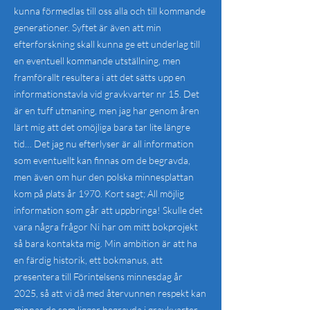
kunna förmedlas till oss alla och till kommande
generationer. Syftet är även att min
efterforskning skall kunna ge ett underlag till
en eventuell kommande utställning, men
framförallt resultera i att det sätts upp en
informationstavla vid gravkvarter nr 15. Det
är en tuff utmaning, men jag har genom åren
lärt mig att det omöjliga bara tar lite längre
tid… Det jag nu efterlyser är all information
som eventuellt kan finnas om de begravda,
men även om hur den polska minnesplattan
kom på plats år 1970. Kort sagt; All möjlig
information som går att uppbringa! Skulle det
vara några frågor Ni har om mitt bokprojekt
så bara kontakta mig. Min ambition är att ha
en färdig historik, ett bokmanus, att
presentera till Förintelsens minnesdag år
2025, så att vi då med återvunnen respekt kan
minnas de som ligger begravda i gravkvarter