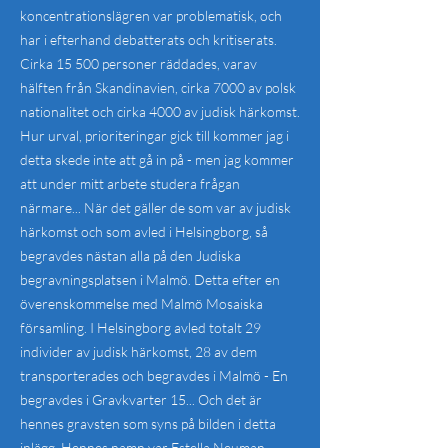
koncentrationslägren var problematisk, och
har i efterhand debatterats och kritiserats.
Cirka 15 500 personer räddades, varav
hälften från Skandinavien, cirka 7000 av polsk
nationalitet och cirka 4000 av judisk härkomst.
Hur urval, prioriteringar gick till kommer jag i
detta skede inte att gå in på - men jag kommer
att under mitt arbete studera frågan
närmare... När det gäller de som var av judisk
härkomst och som avled i Helsingborg, så
begravdes nästan alla på den Judiska
begravningsplatsen i Malmö. Detta efter en
överenskommelse med Malmö Mosaiska
församling. I Helsingborg avled totalt 29
individer av judisk härkomst, 28 av dem
transporterades och begravdes i Malmö - En
begravdes i Gravkvarter 15... Och det är
hennes gravsten som syns på bilden i detta
inlägg. Hennes namn var Estella Neuman,