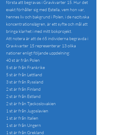
första att begravas i Gravkvarter 15. Hur det
exakt förhåller sig med Estella, vem hon var,
hennes liv och bakgrund i Polen, i de nazityska
koncentrationslägren, är ett syfte och mål att
bringa klarhet i med mitt bokprojekt.
Att notera är att de 65 individerna begravda i
Gravkvarter 15 representerar 13 olika
nationer enligt följande uppdelning:
40 st är från Polen
5 st är från Frankrike
5 st är från Lettland
3 st är från Ryssland
2 st är från Finland
2 st är från Estland
2 st är från Tjeckoslovakien
1 st är från Jugoslavien
1 st är från Italien
1 st är från Ungern
1 st är från Grekland