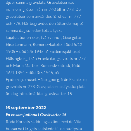
djup i samma gravplats. Gravplatsernas
numrering löper från nr 740 till nr 778. De
gravplatser som användes först var nr 777
och 778. Här begravdes den åttonde maj, på
samma dag som den totala tyska
kapitulationen sker, två kvinnor; Georgette
Elise Lehmann, Romersk-katolsk, född 5/12
1905 – död 2/5 1945 på Epidemisjukhuset
Hälsingborg, från Frankrike, gravplats nr 777,
och Maria Marbek, Romersk-katolsk, född
16/1 1894 – död 3/5 1945, på
Epidemisjukhuset Hälsingborg, från Frankrike,
gravplats nr 778. Gravplatsernas fysiska plats
är idag inte utmärkta i gravkvarter 15.
16 september 2022
En ensam judinna i Gravkvarter 15
Röda Korsets räddningsaktion med de Vita
bussarna i krigets slutskede till de nazityska