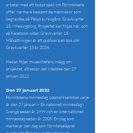
arbetar med ett bokprojekt om Förintelsens
offer, närmare bestämt de människor som
begravdes på Pålsjö kyrkogård, Gravkvarter
15, i Helsingborg. Projektet kan följas här, och
på Facebook-sidan Gravkvarter 15.
Målsättningen är att publicera en bok om
Gravkvarter 15 år 2028.
Nedan följer museichefens inlägg om
projektet, alltsedan det inleddes den 27
januari 2022.
Den 27 januari 2022
Förintelsens minnesdag uppmärksammas varje
år den 27 januari – En nationell minnesdag i
Sverige sedan år 1999 och en internationell
minnesdag sedan år 2005. En dag som
markerar den dag som förintelselägret
Auschwitz-Birkenau befriades av de