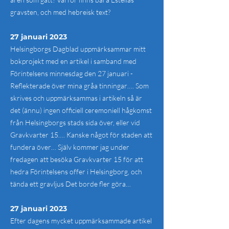
gravsten, och med hebreisk text?
27 januari 2023
Helsingborgs Dagblad uppmärksammar mitt
bokprojekt med en artikel i samband med
Förintelsens minnesdag den 27 januari -
Reflekterade över mina gråa tinningar…. Som
skrives och uppmärksammas i artikeln så är
det (ännu) ingen officiell ceremoniell hågkomst
från Helsingborgs stads sida över, eller vid
Gravkvarter 15…. Kanske något för staden att
fundera över… Själv kommer jag under
fredagen att besöka Gravkvarter 15 för att
hedra Förintelsens offer i Helsingborg, och
tända ett gravljus Det borde fler göra…
27 januari 2023
Efter dagens mycket uppmärksammade artikel