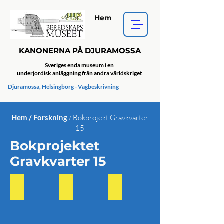
Hem
KANONERNA PÅ DJURAMOSSA
Sveriges enda museum i en
underjordisk anläggning från andra världskriget
Djuramossa, Helsingborg - Vägbeskrivning
Hem
/
Forskning
/ Bokprojekt Gravkvarter
15
Bokprojektet
Gravkvarter 15
Gravkvarter 15, 4 september 2025
Familjen Carling spelade, 4 september 2025
Föredrag av Johan Andrée, 4 
En
blomma
vid