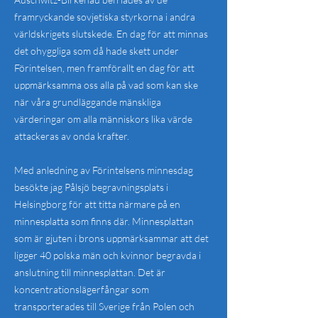
framryckande sovjetiska styrkorna i andra
världskrigets slutskede. En dag för att minnas
det ohyggliga som då hade skett under
Förintelsen, men framförallt en dag för att
uppmärksamma oss alla på vad som kan ske
när våra grundläggande mänskliga
värderingar om alla människors lika värde
attackeras av onda krafter.
Med anledning av Förintelsens minnesdag
besökte jag Pålsjö begravningsplats i
Helsingborg för att titta närmare på en
minnesplatta som finns där. Minnesplattan
som är gjuten i brons uppmärksammar att det
ligger 40 polska män och kvinnor begravda i
anslutning till minnesplattan. Det är
koncentrationslägerfångar som
transporterades till Sverige från Polen och