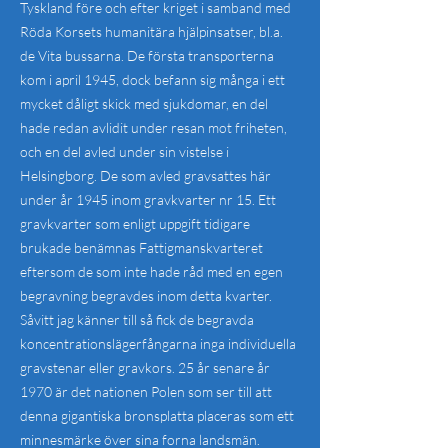
Tyskland före och efter kriget i samband med
Röda Korsets humanitära hjälpinsatser, bl.a.
de Vita bussarna. De första transporterna
kom i april 1945, dock befann sig många i ett
mycket dåligt skick med sjukdomar, en del
hade redan avlidit under resan mot friheten,
och en del avled under sin vistelse i
Helsingborg. De som avled gravsattes här
under år 1945 inom gravkvarter nr 15. Ett
gravkvarter som enligt uppgift tidigare
brukade benämnas Fattigmanskvarteret
eftersom de som inte hade råd med en egen
begravning begravdes inom detta kvarter.
Såvitt jag känner till så fick de begravda
koncentrationslägerfångarna inga individuella
gravstenar eller gravkors. 25 år senare år
1970 är det nationen Polen som ser till att
denna gigantiska bronsplatta placeras som ett
minnesmärke över sina forna landsmän.