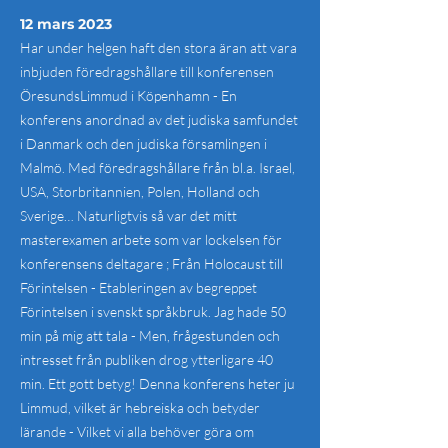
12 mars 2023
Har under helgen haft den stora äran att vara
inbjuden föredragshållare till konferensen
ÖresundsLimmud i Köpenhamn - En
konferens anordnad av det judiska samfundet
i Danmark och den judiska församlingen i
Malmö. Med föredragshållare från bl.a. Israel,
USA, Storbritannien, Polen, Holland och
Sverige… Naturligtvis så var det mitt
masterexamen arbete som var lockelsen för
konferensens deltagare ; Från Holocaust till
Förintelsen - Etableringen av begreppet
Förintelsen i svenskt språkbruk. Jag hade 50
min på mig att tala - Men, frågestunden och
intresset från publiken drog ytterligare 40
min. Ett gott betyg! Denna konferens heter ju
Limmud, vilket är hebreiska och betyder
lärande - Vilket vi alla behöver göra om