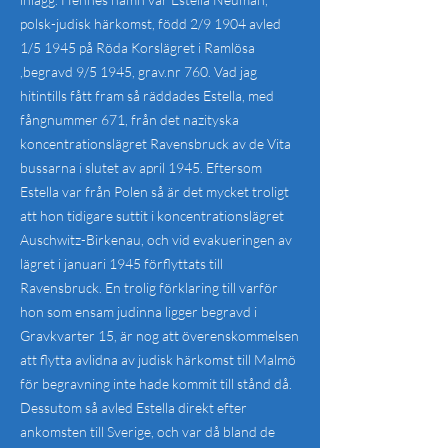
polsk-judisk härkomst, född 2/9 1904 avled
1/5 1945 på Röda Korslägret i Ramlösa
,begravd 9/5 1945, grav.nr 760. Vad jag
hitintills fått fram så räddades Estella, med
fångnummer 671, från det nazityska
koncentrationslägret Ravensbruck av de Vita
bussarna i slutet av april 1945. Eftersom
Estella var från Polen så är det mycket troligt
att hon tidigare suttit i koncentrationslägret
Auschwitz-Birkenau, och vid evakueringen av
lägret i januari 1945 förflyttats till
Ravensbruck. En trolig förklaring till varför
hon som ensam judinna ligger begravd i
Gravkvarter 15, är nog att överenskommelsen
att flytta avlidna av judisk härkomst till Malmö
för begravning inte hade kommit till stånd då.
Dessutom så avled Estella direkt efter
ankomsten till Sverige, och var då bland de