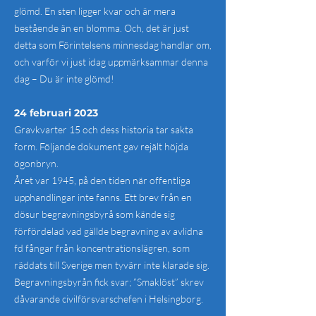
glömd. En sten ligger kvar och är mera
bestående än en blomma. Och, det är just
detta som Förintelsens minnesdag handlar om,
och varför vi just idag uppmärksammar denna
dag – Du är inte glömd!
24 februari 2023
Gravkvarter 15 och dess historia tar sakta
form. Följande dokument gav rejält höjda
ögonbryn.
Året var 1945, på den tiden när offentliga
upphandlingar inte fanns. Ett brev från en
dösur begravningsbyrå som kände sig
förfördelad vad gällde begravning av avlidna
fd fångar från koncentrationslägren, som
räddats till Sverige men tyvärr inte klarade sig.
Begravningsbyrån fick svar; ”Smaklöst” skrev
dåvarande civilförsvarschefen i Helsingborg.