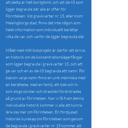
att detta är helt bortglömt, och att de 65 som
ligger begravda där alla är offer för
Förintelsen. Vid gravkvarter nr 15, eller inom
Helsingborgs stad, finns det inte någon som
helst information som individuellt berättar
vilka de var, och varför de ligger begravda där.
Målet med mitt bokprojekt är därför att skriva
en historik om de koncentrationslägerfångar
som ligger begravda i gravkvarter 15, och att
ge var och en av de 65 begravda ett namn. För
bakom varje namn finns en unik människa med
en berättelse, med en familj, ett öde och liv
som slogs sönder och drastiskt förändrades
på grund av Förintelsen. Kan vi få fram denna
individuella historik kommer vi alla att kunna
lära oss mer om Förintelsen. En fördjupad
historisk kunskap om Förintelsen som genom
de begravda i gravkvarter nr 15 kommer att