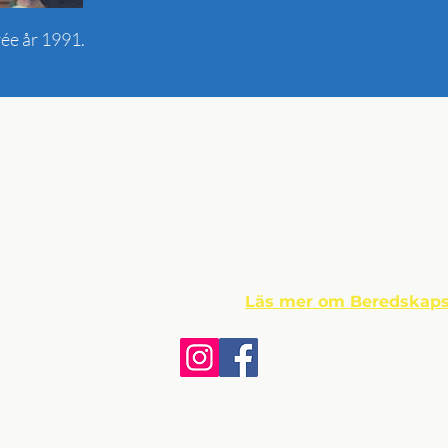
ée år 1991.
ntaktuppgifter
Om Beredskap
t,
Djuramossavägen 160
Beredskapsmuseet grund
263 65 Viken
Andrée år 1997. Idag dr
privat, allmännyttig stift
useichef: Johan Andrée
Donationer emottages tac
Telefon: 042 - 22 40 39
Bankgiro 5265-9638 • Swis
beredskapsmuseet.com
Läs mer om Beredskaps
©2026 Beredskapsmuseet.