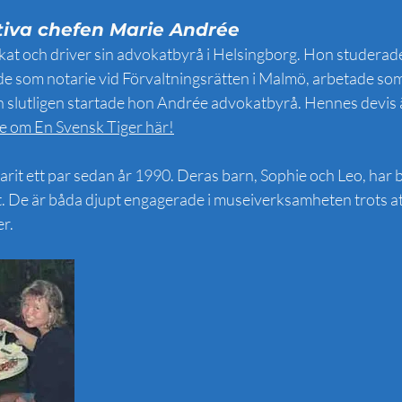
iva chefen Marie Andrée
t och driver sin advokatbyrå i Helsingborg. Hon studerade t
rde som notarie vid Förvaltningsrätten i Malmö, arbetade som
slutligen startade hon Andrée advokatbyrå. Hennes devis är 
 om En Svensk Tiger här!
rit ett par sedan år 1990. Deras barn, Sophie och Leo, har 
De är båda djupt engagerade i museiverksamheten trots att
er.