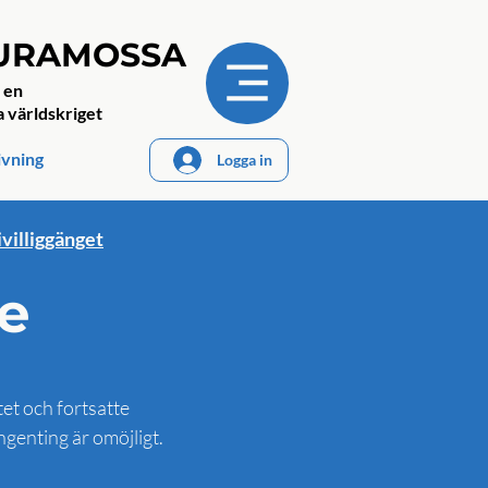
JURAMOSSA
 en
a världskriget
ivning
Logga in
ivilliggänget
e
et och fortsatte
genting är omöjligt.