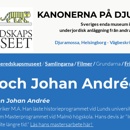
KANONERNA PÅ D
Sveriges enda museum i
underjordisk anläggning från andr
Djuramossa, Helsingborg - Vägbeskr
eredskapsmuseet
/
Samlingarna
/
Filmer
/
Grundarna
/
Fr
 och Johan André
n Johan Andrée
riker M.A. Han läste historieprogrammet vid Lunds universit
om Masterprogrammet vid Malmö högskola. Hans devis är "In
te längre tid."
Läs hans mastersarbete här!