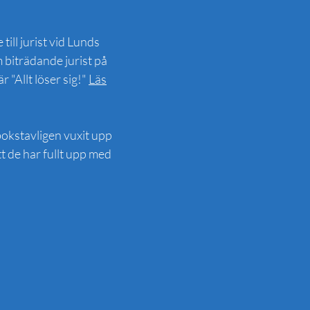
ill jurist vid Lunds
 biträdande jurist på
"Allt löser sig!"
Läs
bokstavligen vuxit upp
 de har fullt upp med