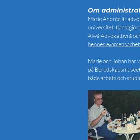
Om administrat
Marie Andrée är advoka
universitet, tjänstgjo
Alwå Advokatbyrå och 
hennes examensarbete
Marie och Johan har va
på Beredskapsmuseet. 
både arbete och studi