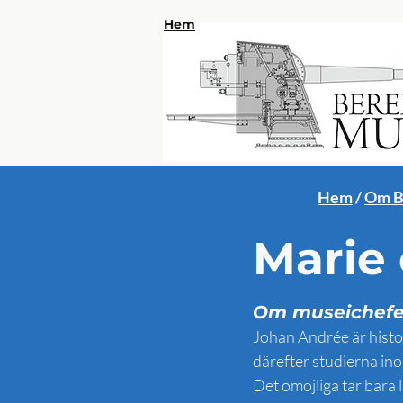
Hem
Hem
/
Om B
Marie
Om museichefe
Johan Andrée är histo
därefter studierna in
Det omöjliga tar bara li