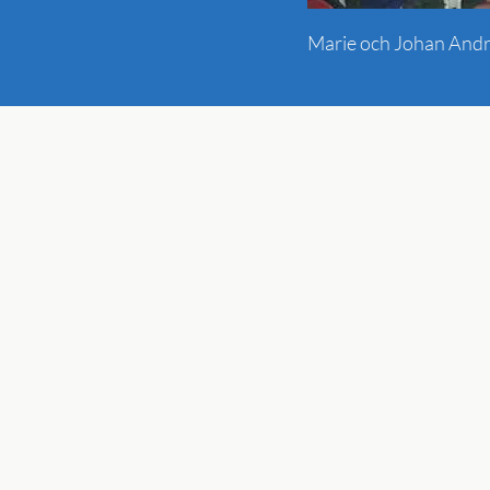
Marie och Johan Andr
Ko
Beredskapsmusee
M
E-post:
kontor@