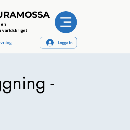
JURAMOSSA
 en
a världskriget
ivning
Logga in
ggning -