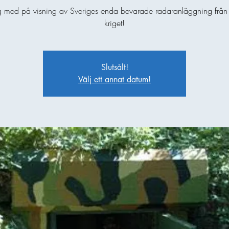
 med på visning av Sveriges enda bevarade radaranläggning från 
kriget!
Slutsålt!
Välj ett annat datum!