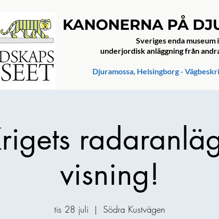
KANONERNA PÅ D
Sveriges enda museum i
underjordisk anläggning från andr
Djuramossa, Helsingborg - Vägbeskr
rigets radaranlä
visning!
tis 28 juli
  |  
Södra Kustvägen