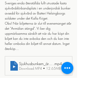
Sveriges enda återställda fullt utrustade fasta 
sjukvårdsförbandsplats i en underjordisk bunker 
avsedd för sjukvård av Batteri Helsingborgs 
soldater under det Kalla Kriget. 
Obs! När biljetterna är slut till evenemanget står 
det "Anmälan stängd". Vi ber dig 
uppmärksamma särskilt att när du har köpt din 
biljett kan du inte avboka den och du kan inte 
heller omboka din biljett till annat datum. Inget 
återköp…
Sjukhusbunkern_ären_tidsresa_tillbaka_till_detl_kalla_kri
.mp4
Download MP4 • 12.65MB
Visa mer