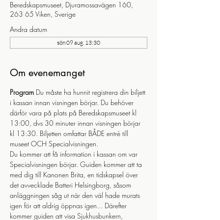
Beredskapsmuseet, Djuramossavägen 160,
263 65 Viken, Sverige
Andra datum
sön 09 aug. 13:30
Om evenemanget
Program
 Du måste ha hunnit registrera din biljett 
i kassan innan visningen börjar. Du behöver 
därför vara på plats på Beredskapsmuseet kl 
13:00, dvs 30 minuter innan visningen börjar 
kl 13:30. Biljetten omfattar BÅDE entré till 
museet OCH Specialvisningen.
Du kommer att få information i kassan om var 
Specialvisningen börjar. Guiden kommer att ta 
med dig till Kanonen Brita, en tidskapsel över 
det avvecklade Batteri Helsingborg, såsom 
anläggningen såg ut när den väl hade murats 
igen för att aldrig öppnas igen... Därefter 
kommer guiden att visa Sjukhusbunkern, 