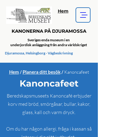
Hem
KANONERNA PÅ DJURAMOSSA
Sveriges enda museum i en
underjordisk anläggning från andra världskriget
Djuramossa, Helsingborg - Vägbeskrivning
Hem
/
Planera ditt besök
/
Kanoncafeet
Kanoncafeet
Beredskapsmuseets Kanoncafé erbjuder
korv med bröd, smörgåsar, bullar, kakor,
glass, kall och varm dryck.
Om du har någon allergi, fråga i kassan så