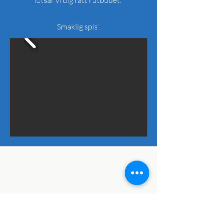
lotsar vi dig rätt i utbudet.
Smaklig spis!
Kontaktuppgifter
Beredskapsmuseet,
Djuramossavägen 160
263 65 Viken
Museichef: Johan Andrée
Telefon:
042 - 22 40 39
E-post:
kontor@beredskapsmuseet.com