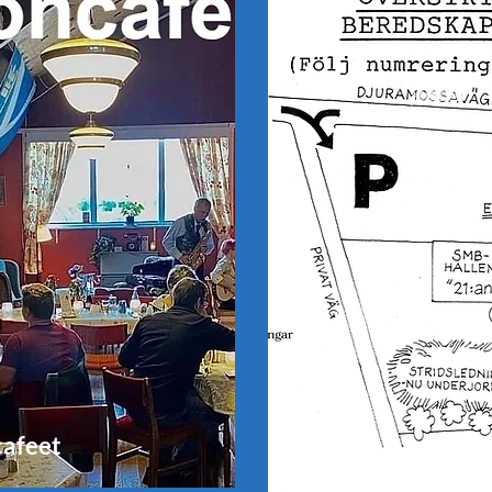
afeet
Värt att veta
inför
besöket