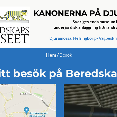
KANONERNA PÅ D
Sveriges enda museum i
underjordisk anläggning från andr
Djuramossa, Helsingborg - Vägbeskr
Hem
/
Besök
itt besök på Bereds