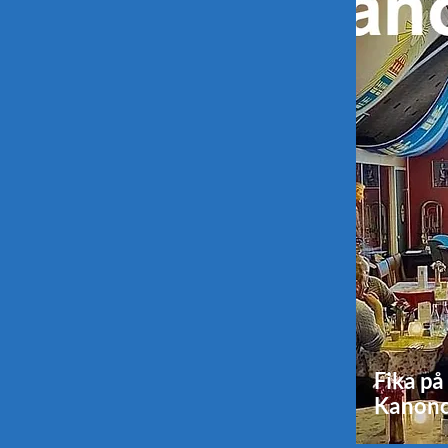
Fika på
Kanonc