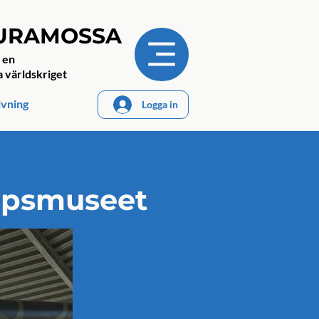
JURAMOSSA
 en
a världskriget
ivning
Logga in
kapsmuseet