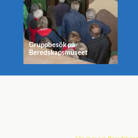
Gruppbesök på
Beredskapsmuseet
ntaktuppgifter
Om Beredskap
t,
Djuramossavägen 160
Beredskapsmuseet grund
263 65 Viken
Andrée år 1997. Idag dr
privat, allmännyttig stift
useichef: Johan Andrée
Donationer emottages tac
Telefon: 042 - 22 40 39
Bankgiro 5265-9638 • Swis
beredskapsmuseet.com