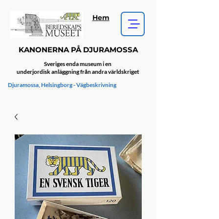
Hem
KANONERNA PÅ DJURAMOSSA
Sveriges enda museum i en
underjordisk anläggning från andra världskriget
Djuramossa, Helsingborg - Vägbeskrivning