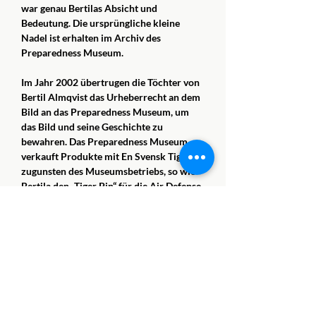
war genau Bertilas Absicht und
Bedeutung. Die ursprüngliche kleine
Nadel ist erhalten im Archiv des
Preparedness Museum.
Im Jahr 2002 übertrugen die Töchter von
Bertil Almqvist das Urheberrecht an dem
Bild an das Preparedness Museum, um
das Bild und seine Geschichte zu
bewahren. Das Preparedness Museum
verkauft Produkte mit En Svensk Tiger
zugunsten des Museumsbetriebs, so wie
Bertila den „Tiger Pin“ für die Air Defense
Boys anfertigen ließ.
Ein Puzzle, das nur ein Motiv, einen
schwedischen Tiger, im A4-Format
enthält. Puzzlen, einfügen und einrahmen,
und schon haben Sie Ihr eigenes Tigerbild.
Ein perfektes Geschenk!